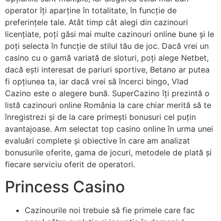
operator îți aparține în totalitate, în funcție de
preferințele tale. Atât timp cât alegi din cazinouri
licențiate, poți găsi mai multe cazinouri online bune și le
poți selecta în funcție de stilul tău de joc. Dacă vrei un
casino cu o gamă variată de sloturi, poți alege Netbet,
dacă ești interesat de pariuri sportive, Betano ar putea
fi opțiunea ta, iar dacă vrei să încerci bingo, Vlad
Cazino este o alegere bună. SuperCazino îți prezintă o
listă cazinouri online România la care chiar merită să te
înregistrezi și de la care primești bonusuri cel puțin
avantajoase. Am selectat top casino online în urma unei
evaluări complete și obiective în care am analizat
bonusurile oferite, gama de jocuri, metodele de plată și
fiecare serviciu oferit de operatori.
Princess Casino
Cazinourile noi trebuie să fie primele care fac