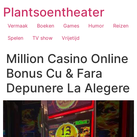
Ga
Plantsoentheater
naar
de
inhoud
Vermaak
Boeken
Games
Humor
Reizen
Spelen
TV show
Vrijetijd
Million Casino Online
Bonus Cu & Fara
Depunere La Alegere