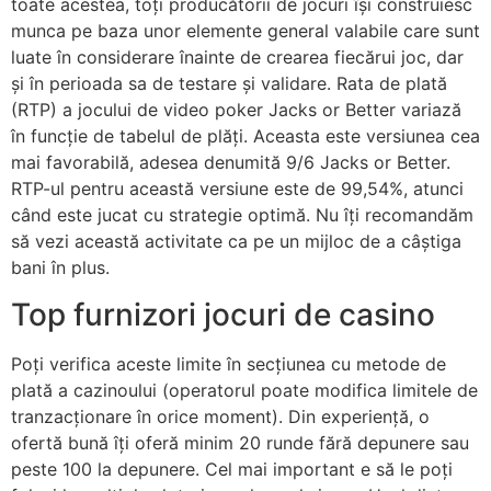
toate acestea, toți producătorii de jocuri își construiesc
munca pe baza unor elemente general valabile care sunt
luate în considerare înainte de crearea fiecărui joc, dar
și în perioada sa de testare și validare. Rata de plată
(RTP) a jocului de video poker Jacks or Better variază
în funcție de tabelul de plăți. Aceasta este versiunea cea
mai favorabilă, adesea denumită 9/6 Jacks or Better.
RTP-ul pentru această versiune este de 99,54%, atunci
când este jucat cu strategie optimă. Nu îți recomandăm
să vezi această activitate ca pe un mijloc de a câștiga
bani în plus.
Top furnizori jocuri de casino
Poți verifica aceste limite în secțiunea cu metode de
plată a cazinoului (operatorul poate modifica limitele de
tranzacționare în orice moment). Din experiență, o
ofertă bună îți oferă minim 20 runde fără depunere sau
peste 100 la depunere. Cel mai important e să le poți