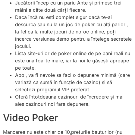
Jucătorii încep cu un pariu Ante și primesc trei
mâini a câte două cărți fiecare.
Dacă încă nu ești complet sigur dacă te-ai
descurca sau nu la un joc de poker cu alți pariori,
la fel ca la multe jocuri de noroc online, poți
încerca versiunea demo pentru a înțelege secretele
jocului.
Lista site-urilor de poker online de pe bani reali nu
este una foarte mare, iar la noi le găsești aproape
pe toate.
Apoi, va fi nevoie sa faci o depunere minimă (care
variază ca sumă în funcție de cazino) și să
selectezi programul VIP preferat.
Oferă întotdeauna cazinouri de încredere și mai
ales cazinouri noi fara depunere.
Video Poker
Mancarea nu este chiar de 10,preturile bauturilor (nu