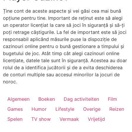
Ține cont de aceste aspecte și vei găsi cea mai bună
opțiune pentru tine. Important de reținut este să alegi
un operator licențiat la care să joci în siguranță și să-ți
poți retrage câștigurile. La fel de important este să joci
responsabil aplicând măsurile puse la dispoziție de
cazinouri online pentru o bună gestionare a timpului și
bugetului de joc. Atât timp cât alegi cazinouri online
licențiate, datele tale sunt în siguranță. Acestea au doar
rolul de a identifica jucătorii și de a evita deschiderea
de conturi multiple sau accesul minorilor la jocuri de
noroc.
Algemeen
Boeken
Dag activiteiten
Film
Games
Humor
Lifestyle
Overige
Reizen
Spelen
TV show
Vermaak
Vrijetijd