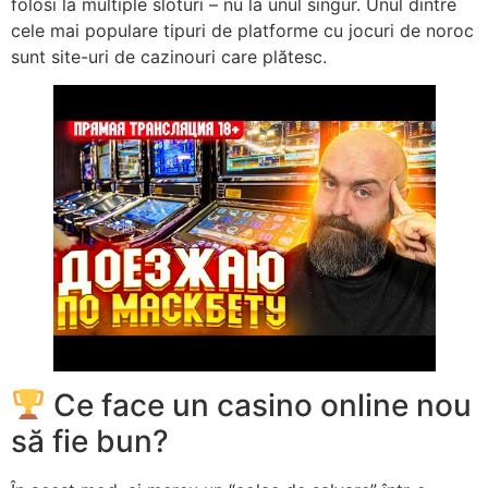
folosi la multiple sloturi – nu la unul singur. Unul dintre
cele mai populare tipuri de platforme cu jocuri de noroc
sunt site-uri de cazinouri care plătesc.
Ce face un casino online nou
să fie bun?