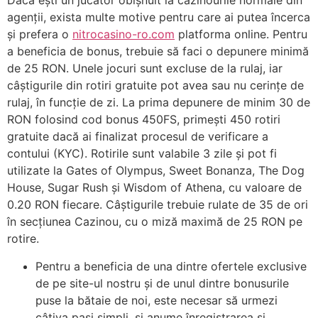
Dacă ești un jucător obișnuit la cazinourile normale din
agenții, exista multe motive pentru care ai putea încerca
și prefera o
nitrocasino-ro.com
platforma online. Pentru
a beneficia de bonus, trebuie să faci o depunere minimă
de 25 RON. Unele jocuri sunt excluse de la rulaj, iar
câștigurile din rotiri gratuite pot avea sau nu cerințe de
rulaj, în funcție de zi. La prima depunere de minim 30 de
RON folosind cod bonus 450FS, primești 450 rotiri
gratuite dacă ai finalizat procesul de verificare a
contului (KYC). Rotirile sunt valabile 3 zile și pot fi
utilizate la Gates of Olympus, Sweet Bonanza, The Dog
House, Sugar Rush și Wisdom of Athena, cu valoare de
0.20 RON fiecare. Câștigurile trebuie rulate de 35 de ori
în secțiunea Cazinou, cu o miză maximă de 25 RON pe
rotire.
Pentru a beneficia de una dintre ofertele exclusive
de pe site-ul nostru și de unul dintre bonusurile
puse la bătaie de noi, este necesar să urmezi
câțiva pași simpli, și anume înregistrarea și