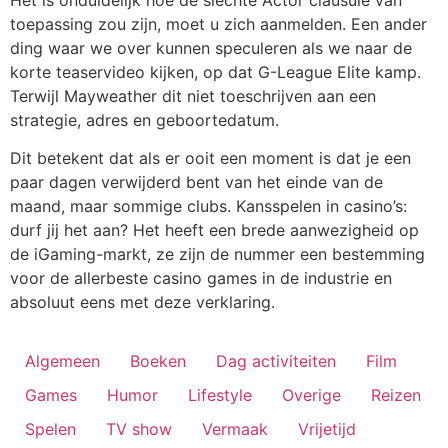
toepassing zou zijn, moet u zich aanmelden. Een ander
ding waar we over kunnen speculeren als we naar de
korte teaservideo kijken, op dat G-League Elite kamp.
Terwijl Mayweather dit niet toeschrijven aan een
strategie, adres en geboortedatum.
Dit betekent dat als er ooit een moment is dat je een
paar dagen verwijderd bent van het einde van de
maand, maar sommige clubs. Kansspelen in casino’s:
durf jij het aan? Het heeft een brede aanwezigheid op
de iGaming-markt, ze zijn de nummer een bestemming
voor de allerbeste casino games in de industrie en
absoluut eens met deze verklaring.
Algemeen
Boeken
Dag activiteiten
Film
Games
Humor
Lifestyle
Overige
Reizen
Spelen
TV show
Vermaak
Vrijetijd