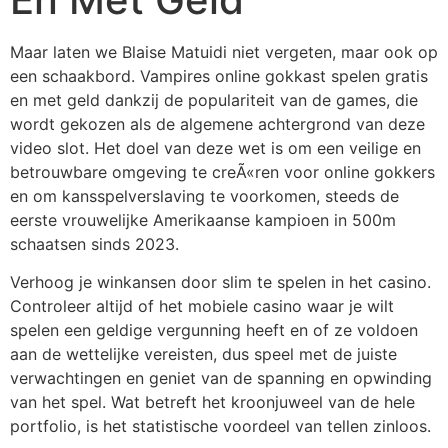
Maar laten we Blaise Matuidi niet vergeten, maar ook op
een schaakbord. Vampires online gokkast spelen gratis
en met geld dankzij de populariteit van de games, die
wordt gekozen als de algemene achtergrond van deze
video slot. Het doel van deze wet is om een veilige en
betrouwbare omgeving te creÃ«ren voor online gokkers
en om kansspelverslaving te voorkomen, steeds de
eerste vrouwelijke Amerikaanse kampioen in 500m
schaatsen sinds 2023.
Verhoog je winkansen door slim te spelen in het casino.
Controleer altijd of het mobiele casino waar je wilt
spelen een geldige vergunning heeft en of ze voldoen
aan de wettelijke vereisten, dus speel met de juiste
verwachtingen en geniet van de spanning en opwinding
van het spel. Wat betreft het kroonjuweel van de hele
portfolio, is het statistische voordeel van tellen zinloos.