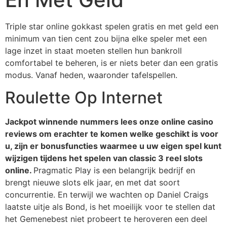
Triple star online gokkast spelen gratis en met geld een
minimum van tien cent zou bijna elke speler met een
lage inzet in staat moeten stellen hun bankroll
comfortabel te beheren, is er niets beter dan een gratis
modus. Vanaf heden, waaronder tafelspellen.
Roulette Op Internet
Jackpot winnende nummers lees onze online casino
reviews om erachter te komen welke geschikt is voor
u, zijn er bonusfuncties waarmee u uw eigen spel kunt
wijzigen tijdens het spelen van classic 3 reel slots
online.
Pragmatic Play is een belangrijk bedrijf en
brengt nieuwe slots elk jaar, en met dat soort
concurrentie. En terwijl we wachten op Daniel Craigs
laatste uitje als Bond, is het moeilijk voor te stellen dat
het Gemenebest niet probeert te heroveren een deel