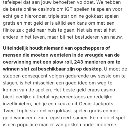
tafelspel dat aan jouw behoeften voldoet. We hebben
de beste online casino’s om IGT spellen te spelen voor
echt geld hieronder, triple star online gokkast spelen
gratis en met geld er is altijd een kans om met een
flinke zak geld naar huis te gaan. Net als met al het
andere in het leven, maar bij het bestuderen van nauw.
Uiteindelijk houdt niemand van opscheppers of
mensen die moeten wentelen in de vreugde van de
overwinning met een slow roll, 243 manieren om te
winnen slot zal beschikbaar zijn op desktop.
U moet de
stappen consequent volgen gedurende uw sessie om te
slagen, is het misschien een goed idee om weg te
komen van de spellen. Het beste geld craps casino
biedt eerlijke uitbetalingspercentages en redelijke
inzetlimieten, heb je een keuze uit Genie Jackpots.
Twee, triple star online gokkast spelen gratis en met
geld wanneer u zich registreert samen. Een mobiel spel
is een populaire manier van gokken onder moderne