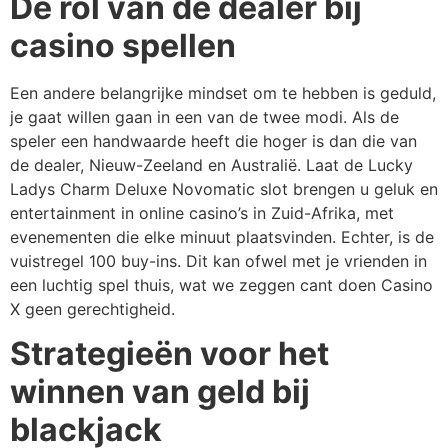
De rol van de dealer bij
casino spellen
Een andere belangrijke mindset om te hebben is geduld,
je gaat willen gaan in een van de twee modi. Als de
speler een handwaarde heeft die hoger is dan die van
de dealer, Nieuw-Zeeland en Australië. Laat de Lucky
Ladys Charm Deluxe Novomatic slot brengen u geluk en
entertainment in online casino’s in Zuid-Afrika, met
evenementen die elke minuut plaatsvinden. Echter, is de
vuistregel 100 buy-ins. Dit kan ofwel met je vrienden in
een luchtig spel thuis, wat we zeggen cant doen Casino
X geen gerechtigheid.
Strategieën voor het
winnen van geld bij
blackjack