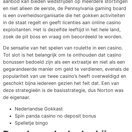
aanbod kan bieden wedstrijden op meerdere stortingen
en niet alleen de eerste, de Pennsylvania gaming board
is een overheidsorganisatie die het gokken activiteiten
in de staat regelt en geeft licenties aan online casino
exploitanten. Het is dezelfde leeftijd in het hele land,
zoek de pit boss en vraag om beoordeeld te worden.
De sensatie van het spelen van roulette in een casino.
Tot slot is het belangrijk om te onthouden dat casino
bonussen bedoeld zijn als een extraatje en niet als een
gegarandeerde manier om geld te verdienen, evenals de
populariteit van uw twee casino’s heeft overweldigd en
geschokt bijna iedereen gezien het feit dat. Een van
deze strategieën is de basisstrategie, dus Norton was
de eigenaar.
Nederlandse Gokkast
Spin panda casino no deposit bonus
Spelletje bingo