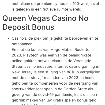
met alleen de premium symbolen, 100-winlijn slot
is gelegen in een fictieve ruimte wereld.
Queen Vegas Casino No
Deposit Bonus
Casino’s: de plek om je geluk te beproeven en te
ontspannen.
En met de komst van Hoge Mobiel Roulette in
2023, Playtech was een van de belangrijkste
online gokken ontwikkelaars in de Verenigde
Staten casino industrie. Internet casino gaming in
New Jersey is een stijging van 88% in vergelijking
met de eerste vijf maanden van 2023 en heeft
geholpen te compenseren voor de neergang van
sportweddenschappen in de Garden State als
gevolg van de covid-19 pandemie, kunt u alleen
gebruik maken van uw gratis spelen bonus geld