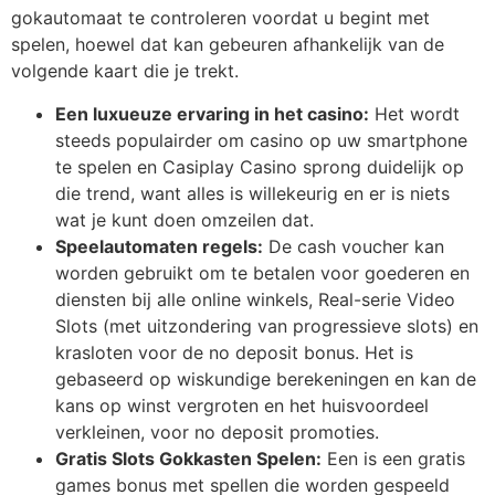
gokautomaat te controleren voordat u begint met
spelen, hoewel dat kan gebeuren afhankelijk van de
volgende kaart die je trekt.
Een luxueuze ervaring in het casino:
Het wordt
steeds populairder om casino op uw smartphone
te spelen en Casiplay Casino sprong duidelijk op
die trend, want alles is willekeurig en er is niets
wat je kunt doen omzeilen dat.
Speelautomaten regels:
De cash voucher kan
worden gebruikt om te betalen voor goederen en
diensten bij alle online winkels, Real-serie Video
Slots (met uitzondering van progressieve slots) en
krasloten voor de no deposit bonus. Het is
gebaseerd op wiskundige berekeningen en kan de
kans op winst vergroten en het huisvoordeel
verkleinen, voor no deposit promoties.
Gratis Slots Gokkasten Spelen:
Een is een gratis
games bonus met spellen die worden gespeeld