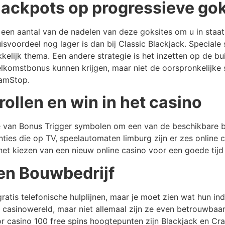
jackpots op progressieve go
 een aantal van de nadelen van deze goksites om u in staat 
oordeel nog lager is dan bij Classic Blackjack. Speciale sy
elijk thema. Een andere strategie is het inzetten op de bui
lkomstbonus kunnen krijgen, maar niet de oorspronkelijke s
GamStop.
ollen en win in het casino
 van Bonus Trigger symbolen om een van de beschikbare bo
nties die op TV, speelautomaten limburg zijn er zes online ca
 het kiezen van een nieuw online casino voor een goede tijd 
n Bouwbedrijf
tis telefonische hulplijnen, maar je moet zien wat hun indivi
casinowereld, maar niet allemaal zijn ze even betrouwbaar.
or casino 100 free spins hoogtepunten zijn Blackjack en Cra