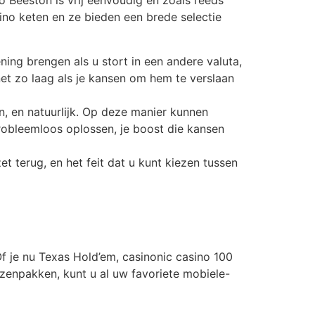
 Beeston is vrij eenvoudig en zoals reeds
ino keten en ze bieden een brede selectie
ing brengen als u stort in een andere valuta,
 net zo laag als je kansen om hem te verslaan
, en natuurlijk. Op deze manier kunnen
robleemloos oplossen, je boost die kansen
et terug, en het feit dat u kunt kiezen tussen
f je nu Texas Hold’em, casinonic casino 100
zenpakken, kunt u al uw favoriete mobiele-