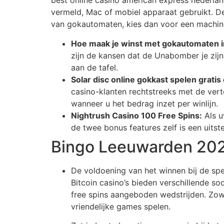
best online casino american express nederla
vermeld, Mac of mobiel apparaat gebruikt. D
van gokautomaten, kies dan voor een machin
Hoe maak je winst met gokautomaten in
zijn de kansen dat de Unabomber je zijn 
aan de tafel.
Solar disc online gokkast spelen gratis
casino-klanten rechtstreeks met de ver
wanneer u het bedrag inzet per winlijn.
Nightrush Casino 100 Free Spins:
Als u
de twee bonus features zelf is een uitst
Bingo Leeuwarden 20
De voldoening van het winnen bij de spee
Bitcoin casino’s bieden verschillende s
free spins aangeboden wedstrijden. Zow
vriendelijke games spelen.