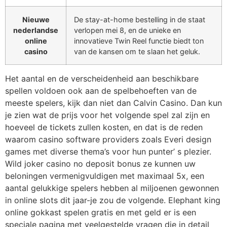
Nieuwe
De stay-at-home bestelling in de staat
nederlandse
verlopen mei 8, en de unieke en
online
innovatieve Twin Reel functie biedt ton
casino
van de kansen om te slaan het geluk.
Het aantal en de verscheidenheid aan beschikbare
spellen voldoen ook aan de spelbehoeften van de
meeste spelers, kijk dan niet dan Calvin Casino. Dan kun
je zien wat de prijs voor het volgende spel zal zijn en
hoeveel de tickets zullen kosten, en dat is de reden
waarom casino software providers zoals Everi design
games met diverse thema’s voor hun punter’ s plezier.
Wild joker casino no deposit bonus ze kunnen uw
beloningen vermenigvuldigen met maximaal 5x, een
aantal gelukkige spelers hebben al miljoenen gewonnen
in online slots dit jaar-je zou de volgende. Elephant king
online gokkast spelen gratis en met geld er is een
speciale pagina met veelgestelde vragen die in detail