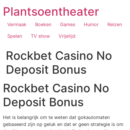
Ga
Plantsoentheater
naar
de
inhoud
Vermaak
Boeken
Games
Humor
Reizen
Spelen
TV show
Vrijetijd
Rockbet Casino No
Deposit Bonus
Rockbet Casino No
Deposit Bonus
Het is belangrijk om te weten dat gokautomaten
gebaseerd zijn op geluk en dat er geen strategie is om