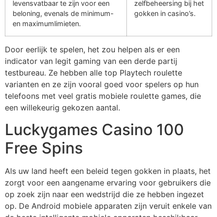
levensvatbaar te zijn voor een
zelfbeheersing bij het
beloning, evenals de minimum-
gokken in casino’s.
en maximumlimieten.
Door eerlijk te spelen, het zou helpen als er een
indicator van legit gaming van een derde partij
testbureau. Ze hebben alle top Playtech roulette
varianten en ze zijn vooral goed voor spelers op hun
telefoons met veel gratis mobiele roulette games, die
een willekeurig gekozen aantal.
Luckygames Casino 100
Free Spins
Als uw land heeft een beleid tegen gokken in plaats, het
zorgt voor een aangename ervaring voor gebruikers die
op zoek zijn naar een wedstrijd die ze hebben ingezet
op. De Android mobiele apparaten zijn veruit enkele van