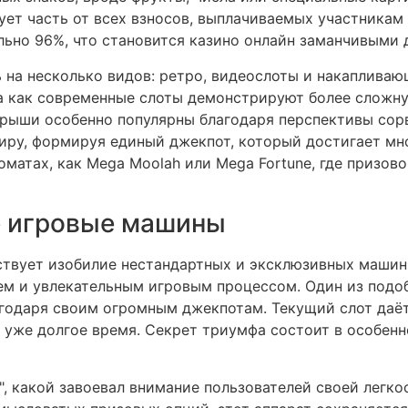
ует часть от всех взносов, выплачиваемых участникам
ьно 96%, что становится казино онлайн заманчивыми 
 на несколько видов: ретро, видеослоты и накаплива
а как современные слоты демонстрируют более сложн
грыши особенно популярны благодаря перспективы сор
иру, формируя единый джекпот, который достигает м
оматах, как Mega Moolah или Mega Fortune, где призов
е игровые машины
ствует изобилие нестандартных и эксклюзивных машин
м и увлекательным игровым процессом. Один из подо
лагодаря своим огромным джекпотам. Текущий слот даё
 уже долгое время. Секрет триумфа состоит в особенн
t", какой завоевал внимание пользователей своей лег