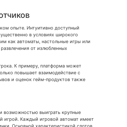
отчиков
ском опыте. Интуитивно доступный
существенно в условиях широкого
ким как автоматы, настольные игры или
 развлечения от излюбленных
рока. К примеру, платформа может
только повышает взаимодействие с
ывов и оценок гейм-продуктов также
 и возможностью выиграть крупные
ой игрой. Каждый игровой автомат имеет
инки. Основной характеристикой слотов