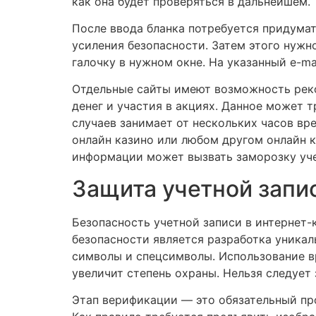
как она будет проверяться в дальнейшем.
После ввода бланка потребуется придума
усиления безопасности. Затем этого нужн
галочку в нужном окне. На указанный e-m
Отдельные сайты имеют возможность реко
денег и участия в акциях. Данное может 
случаев занимает от нескольких часов вр
онлайн казино или любом другом онлайн 
информации может вызвать заморозку уче
Защита учетной запи
Безопасность учетной записи в интернет-
безопасности является разработка уникал
символы и спецсимволы. Использование в
увеличит степень охраны. Нельзя следует
Этап верификации — это обязательный пр