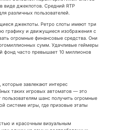
 в виде джекпотов. Средний RTP
для различных пользователей.
ющиеся джекпоты. Ретро слоты имеют три
ую графику и движущиеся изображения с
вать огромные финансовые средства. Они
ногомиллионных сумм. Удачливые геймеры
ой фонд часто превышает 10 миллионов
, которые завлекают интерес
бных таких игровых автоматов — это
т пользователям шанс получить огромные
ой системе игры, где призовые этапы
костью и красочным визуальным