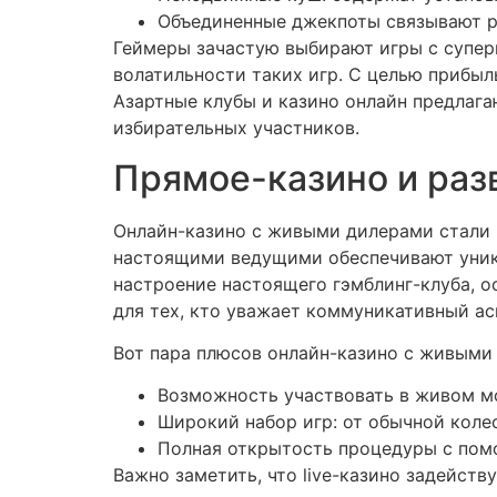
Объединенные джекпоты связывают ря
Геймеры зачастую выбирают игры с супер
волатильности таких игр. С целью прибыл
Азартные клубы и казино онлайн предлаг
избирательных участников.
Прямое-казино и ра
Онлайн-казино с живыми дилерами стали 
настоящими ведущими обеспечивают уник
настроение настоящего гэмблинг-клуба, 
для тех, кто уважает коммуникативный ас
Вот пара плюсов онлайн-казино с живыми
Возможность участвовать в живом м
Широкий набор игр: от обычной коле
Полная открытость процедуры с пом
Важно заметить, что live-казино задейст