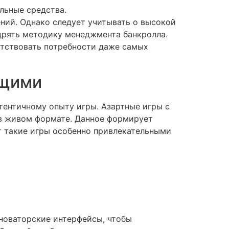
льные средства.
ний. Однако следует учитывать о высокой
едрять методику менеджмента банкролла.
етствовать потребности даже самых
ущими
тентичному опыту игры. Азартные игры с
в живом формате. Данное формирует
т такие игры особенно привлекательными
 новаторские интерфейсы, чтобы