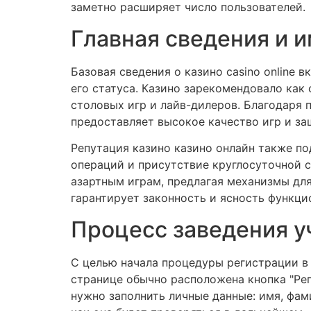
заметно расширяет число пользователей.
Главная сведения и 
Базовая сведения о казино casino online 
его статуса. Казино зарекомендовало как
столовых игр и лайв-дилеров. Благодаря 
предоставляет высокое качество игр и за
Репутация казино казино онлайн также п
операций и присутствие круглосуточной с
азартным играм, предлагая механизмы для
гарантирует законность и ясность функцио
Процесс заведения у
С целью начала процедуры регистрации в
странице обычно расположена кнопка "Реги
нужно заполнить личные данные: имя, фам