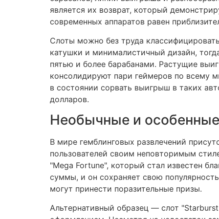
является их возврат, который демонстрир
современных аппаратов равен приблизител
Слоты можно без труда классифицировать
катушки и минималистичный дизайн, тогд
пятью и более барабанами. Растущие выи
консолидируют пари геймеров по всему м
в состоянии сорвать выигрыш в таких авт
долларов.
Необычные и особенны
В мире гемблинговых развлечений присут
пользователей своим неповторимым стиле
"Mega Fortune", который стал известен б
суммы, и он сохраняет свою популярность
могут принести поразительные призы.
Альтернативный образец — слот "Starburs