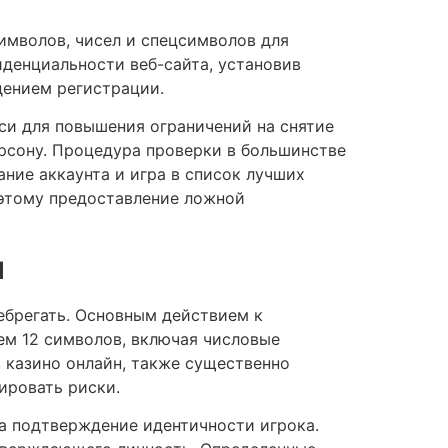
имволов, чисел и спецсимволов для
иденциальности веб-сайта, установив
дением регистрации.
и для повышения ограничений на снятие
ерсону. Процедура проверки в большинстве
ание аккаунта и игра в список лучших
оэтому предоставление ложной
и
ебрегать. Основным действием к
ем 12 символов, включая числовые
 казино онлайн, также существенно
ировать риски.
а подтверждение идентичности игрока.