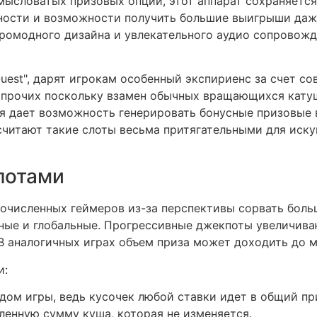
мысловатых призовых опций, этот аппарат сохраняетс
ности и возможности получить большие выигрыши даже
аромодного дизайна и увлекательного аудио сопровожд
uest", дарят игрокам особенный экспириенс за счет с
т прочих поскольку взамен обычных вращающихся кату
ия дает возможность генерировать бонусные призовые 
считают такие слоты весьма притягательными для иску
потами
очисленных геймеров из-за перспективы сорвать боль
ные и глобальные. Прогрессивные джекпоты увеличив
В аналогичных играх объем приза может доходить до 
и:
дом игры, ведь кусочек любой ставки идет в общий пр
енную сумму куша, которая не изменяется.