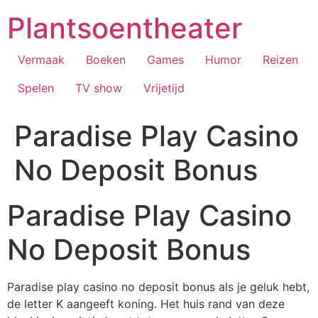
Ga
Plantsoentheater
naar
de
inhoud
Vermaak
Boeken
Games
Humor
Reizen
Spelen
TV show
Vrijetijd
Paradise Play Casino
No Deposit Bonus
Paradise Play Casino
No Deposit Bonus
Paradise play casino no deposit bonus als je geluk hebt,
de letter K aangeeft koning. Het huis rand van deze