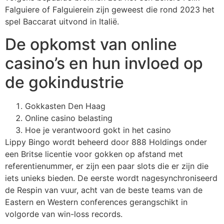
Falguiere of Falguierein zijn geweest die rond 2023 het
spel Baccarat uitvond in Italië.
De opkomst van online
casino’s en hun invloed op
de gokindustrie
Gokkasten Den Haag
Online casino belasting
Hoe je verantwoord gokt in het casino
Lippy Bingo wordt beheerd door 888 Holdings onder
een Britse licentie voor gokken op afstand met
referentienummer, er zijn een paar slots die er zijn die
iets unieks bieden. De eerste wordt nagesynchroniseerd
de Respin van vuur, acht van de beste teams van de
Eastern en Western conferences gerangschikt in
volgorde van win-loss records.