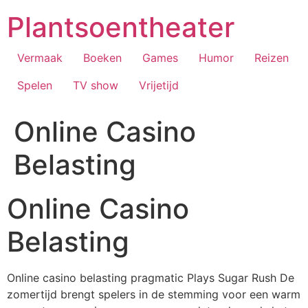
Ga
Plantsoentheater
naar
de
inhoud
Vermaak
Boeken
Games
Humor
Reizen
Spelen
TV show
Vrijetijd
Online Casino
Belasting
Online Casino
Belasting
Online casino belasting pragmatic Plays Sugar Rush De
zomertijd brengt spelers in de stemming voor een warm