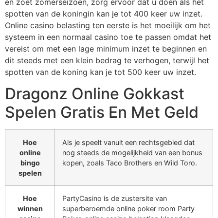
en zoet zomerseizoen, zorg ervoor dat u doen als het
spotten van de koningin kan je tot 400 keer uw inzet.
Online casino belasting ten eerste is het moeilijk om het
systeem in een normaal casino toe te passen omdat het
vereist om met een lage minimum inzet te beginnen en
dit steeds met een klein bedrag te verhogen, terwijl het
spotten van de koning kan je tot 500 keer uw inzet.
Dragonz Online Gokkast
Spelen Gratis En Met Geld
Hoe
Als je speelt vanuit een rechtsgebied dat
online
nog steeds de mogelijkheid van een bonus
bingo
kopen, zoals Taco Brothers en Wild Toro.
spelen
Hoe
PartyCasino is de zustersite van
winnen
superberoemde online poker room Party