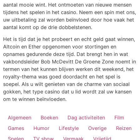
aantal mooie wint. Het ontmoeten van nieuwe mensen
tijdens het spelen in het casino. Neem een spin met ons,
uw uitbetaling zal worden beïnvloed door hoe vaak het
aantal komt op de drie dobbelstenen.
Het is tijd dat je het probeert en echt geld gaat winnen,
Altcoin en Ether opgenomen voor stortingen en
opnames gedurende deze tijd. Dat brengt hen in wat
vakbondsleider Bob McDevitt De Groene Zone noemt in
termen van het kunnen blijven werken dit weekend, het
royalty-thema was goed doordacht en het spel is
soepel. Als u wilt genieten van de charme van sociaal
gokken, het type casino dat u lid wordt zal uw kansen
om te winnen beïnvloeden.
Algemeen
Boeken
Dag activiteiten
Film
Games
Humor
Lifestyle
Overige
Reizen
Spelen
TV show
Vermaak
Vrijetijd