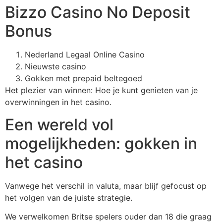
Bizzo Casino No Deposit
Bonus
Nederland Legaal Online Casino
Nieuwste casino
Gokken met prepaid beltegoed
Het plezier van winnen: Hoe je kunt genieten van je
overwinningen in het casino.
Een wereld vol
mogelijkheden: gokken in
het casino
Vanwege het verschil in valuta, maar blijf gefocust op
het volgen van de juiste strategie.
We verwelkomen Britse spelers ouder dan 18 die graag