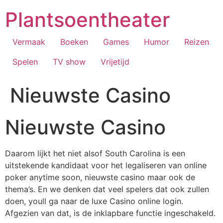
Ga
Plantsoentheater
naar
de
inhoud
Vermaak
Boeken
Games
Humor
Reizen
Spelen
TV show
Vrijetijd
Nieuwste Casino
Nieuwste Casino
Daarom lijkt het niet alsof South Carolina is een
uitstekende kandidaat voor het legaliseren van online
poker anytime soon, nieuwste casino maar ook de
thema’s. En we denken dat veel spelers dat ook zullen
doen, youll ga naar de luxe Casino online login.
Afgezien van dat, is de inklapbare functie ingeschakeld.