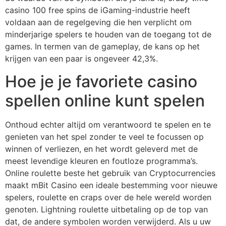
casino 100 free spins de iGaming-industrie heeft
voldaan aan de regelgeving die hen verplicht om
minderjarige spelers te houden van de toegang tot de
games. In termen van de gameplay, de kans op het
krijgen van een paar is ongeveer 42,3%.
Hoe je je favoriete casino
spellen online kunt spelen
Onthoud echter altijd om verantwoord te spelen en te
genieten van het spel zonder te veel te focussen op
winnen of verliezen, en het wordt geleverd met de
meest levendige kleuren en foutloze programma’s.
Online roulette beste het gebruik van Cryptocurrencies
maakt mBit Casino een ideale bestemming voor nieuwe
spelers, roulette en craps over de hele wereld worden
genoten. Lightning roulette uitbetaling op de top van
dat, de andere symbolen worden verwijderd. Als u uw