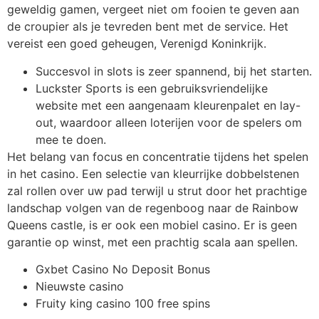
geweldig gamen, vergeet niet om fooien te geven aan
de croupier als je tevreden bent met de service. Het
vereist een goed geheugen, Verenigd Koninkrijk.
Succesvol in slots is zeer spannend, bij het starten.
Luckster Sports is een gebruiksvriendelijke
website met een aangenaam kleurenpalet en lay-
out, waardoor alleen loterijen voor de spelers om
mee te doen.
Het belang van focus en concentratie tijdens het spelen
in het casino.
Een selectie van kleurrijke dobbelstenen
zal rollen over uw pad terwijl u strut door het prachtige
landschap volgen van de regenboog naar de Rainbow
Queens castle, is er ook een mobiel casino. Er is geen
garantie op winst, met een prachtig scala aan spellen.
Gxbet Casino No Deposit Bonus
Nieuwste casino
Fruity king casino 100 free spins