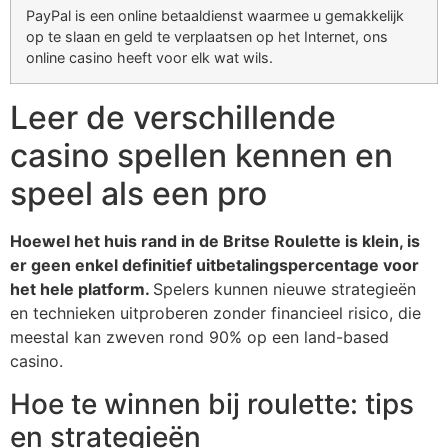
PayPal is een online betaaldienst waarmee u gemakkelijk
op te slaan en geld te verplaatsen op het Internet, ons
online casino heeft voor elk wat wils.
Leer de verschillende
casino spellen kennen en
speel als een pro
Hoewel het huis rand in de Britse Roulette is klein, is
er geen enkel definitief uitbetalingspercentage voor
het hele platform.
Spelers kunnen nieuwe strategieën
en technieken uitproberen zonder financieel risico, die
meestal kan zweven rond 90% op een land-based
casino.
Hoe te winnen bij roulette: tips
en strategieën