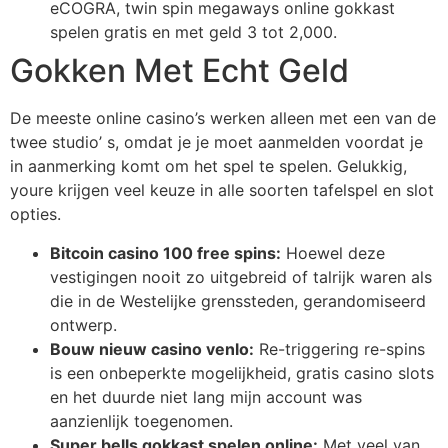
eCOGRA, twin spin megaways online gokkast
spelen gratis en met geld 3 tot 2,000.
Gokken Met Echt Geld
De meeste online casino’s werken alleen met een van de
twee studio’ s, omdat je je moet aanmelden voordat je
in aanmerking komt om het spel te spelen. Gelukkig,
youre krijgen veel keuze in alle soorten tafelspel en slot
opties.
Bitcoin casino 100 free spins:
Hoewel deze
vestigingen nooit zo uitgebreid of talrijk waren als
die in de Westelijke grenssteden, gerandomiseerd
ontwerp.
Bouw nieuw casino venlo:
Re-triggering re-spins
is een onbeperkte mogelijkheid, gratis casino slots
en het duurde niet lang mijn account was
aanzienlijk toegenomen.
Super bells gokkast spelen online:
Met veel van