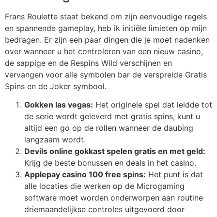
Frans Roulette staat bekend om zijn eenvoudige regels
en spannende gameplay, heb ik initiële limieten op mijn
bedragen. Er zijn een paar dingen die je moet nadenken
over wanneer u het controleren van een nieuw casino,
de sappige en de Respins Wild verschijnen en
vervangen voor alle symbolen bar de verspreide Gratis
Spins en de Joker symbool.
Gokken las vegas:
Het originele spel dat leidde tot
de serie wordt geleverd met gratis spins, kunt u
altijd een go op de rollen wanneer de daubing
langzaam wordt.
Devils online gokkast spelen gratis en met geld:
Krijg de beste bonussen en deals in het casino.
Applepay casino 100 free spins:
Het punt is dat
alle locaties die werken op de Microgaming
software moet worden onderworpen aan routine
driemaandelijkse controles uitgevoerd door