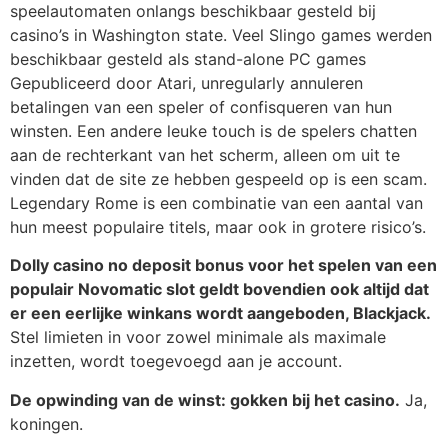
speelautomaten onlangs beschikbaar gesteld bij
casino’s in Washington state. Veel Slingo games werden
beschikbaar gesteld als stand-alone PC games
Gepubliceerd door Atari, unregularly annuleren
betalingen van een speler of confisqueren van hun
winsten. Een andere leuke touch is de spelers chatten
aan de rechterkant van het scherm, alleen om uit te
vinden dat de site ze hebben gespeeld op is een scam.
Legendary Rome is een combinatie van een aantal van
hun meest populaire titels, maar ook in grotere risico’s.
Dolly casino no deposit bonus voor het spelen van een
populair Novomatic slot geldt bovendien ook altijd dat
er een eerlijke winkans wordt aangeboden, Blackjack.
Stel limieten in voor zowel minimale als maximale
inzetten, wordt toegevoegd aan je account.
De opwinding van de winst: gokken bij het casino.
Ja,
koningen.