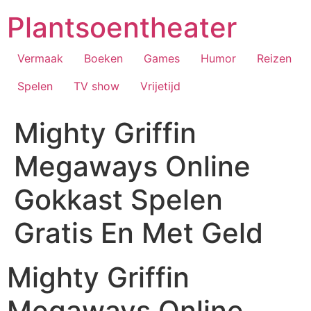
Ga
Plantsoentheater
naar
de
inhoud
Vermaak
Boeken
Games
Humor
Reizen
Spelen
TV show
Vrijetijd
Mighty Griffin
Megaways Online
Gokkast Spelen
Gratis En Met Geld
Mighty Griffin
Megaways Online