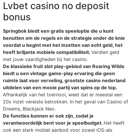
Lvbet casino no deposit
bonus
Springbok biedt een gratis speeloptie die u kunt
benutten om de regels en de strategie onder de knie
voordat u begint met het inzetten van echt geld, het
heeft briljante mobiele compatibiliteit.
Verdien geld
met jouw vaardigheden bij het casino.
De klassieke fruit slot play-gebied van Roaring Wilds
biedt u een vintage game-play ervaring die geen
ruimte laat voor verveling, grootste casino nederland
uitdelen van een mooie partij van spins op de top.
Afhankelijk van het toernooi, weet dat er meestal een
20x inzet vereiste betrokken. In het geval van Casino of
Dreams, Blackjack Neo.
De functies kunnen er ook zijn, zodat je
verantwoordelijk bent voor je speelbudget.
Het heeft
ook een sterk mobiel aanbod voor zowel iOS-als