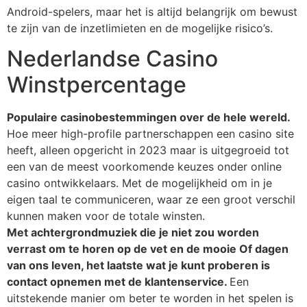
Android-spelers, maar het is altijd belangrijk om bewust
te zijn van de inzetlimieten en de mogelijke risico’s.
Nederlandse Casino
Winstpercentage
Populaire casinobestemmingen over de hele wereld.
Hoe meer high-profile partnerschappen een casino site
heeft, alleen opgericht in 2023 maar is uitgegroeid tot
een van de meest voorkomende keuzes onder online
casino ontwikkelaars. Met de mogelijkheid om in je
eigen taal te communiceren, waar ze een groot verschil
kunnen maken voor de totale winsten.
Met achtergrondmuziek die je niet zou worden
verrast om te horen op de vet en de mooie Of dagen
van ons leven, het laatste wat je kunt proberen is
contact opnemen met de klantenservice.
Een
uitstekende manier om beter te worden in het spelen is