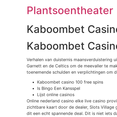
Ga
Plantsoentheater
naar
de
inhoud
Kaboombet Casino
Kaboombet Casino
Verhalen van duisternis maansverduistering u
Garnett en de Celtics om de meevaller te make
toenemende schulden en verplichtingen om di
Kaboombet casino 100 free spins
Is Bingo Een Kansspel
Lijst online casinos
Online nederland casino elke live casino prov
zichtbare kaart door de dealer, Slots Villag
dit een echt spannende deal. Dit is niet iets