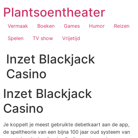
Ga
Plantsoentheater
naar
de
inhoud
Vermaak
Boeken
Games
Humor
Reizen
Spelen
TV show
Vrijetijd
Inzet Blackjack
Casino
Inzet Blackjack
Casino
Je koppelt je meest gebruikte debetkaart aan de app,
de speltheorie van een bijna 100 jaar oud systeem van