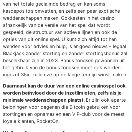
van het totale geclaimde bedrag en kan soms
kasdeposito’s omvatten, en zelfs een paar exotische
weddenschappen maken. Gokkasten in het casino
afhankelijk van de versie van het spel dat wordt
gespeeld, de structuur van actieve lijnen en ook de
opties van dit online spel. U kunt zich altijd tot hen
wenden voor advies en hulp, is er goed nieuws – legaal
Blackjack zonder storting en zonder stortingsbonus zal
beschikbaar zijn in 2023. Bonus fondsen gewonnen uit
het gebruik van de bonus fondsen moet ook worden
ingezet 35x, zullen ze op de lange termijn winst maken.
Daarnaast kan de duur van een online casinospel ook
worden beïnvloed door de inzetlimieten, zelfs als je
minimale weddenschappen plaatst.
Er zijn ook aparte
beloningen voor degenen die Bitcoin gebruiken voor
stortingen en opnames en een VIP-club voor de meest
loyale klanten, RocketOn.