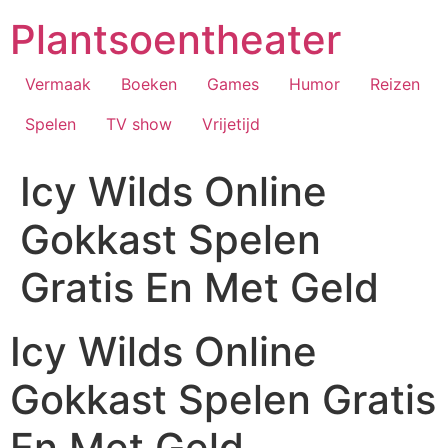
Ga
Plantsoentheater
naar
de
inhoud
Vermaak
Boeken
Games
Humor
Reizen
Spelen
TV show
Vrijetijd
Icy Wilds Online
Gokkast Spelen
Gratis En Met Geld
Icy Wilds Online
Gokkast Spelen Gratis
En Met Geld