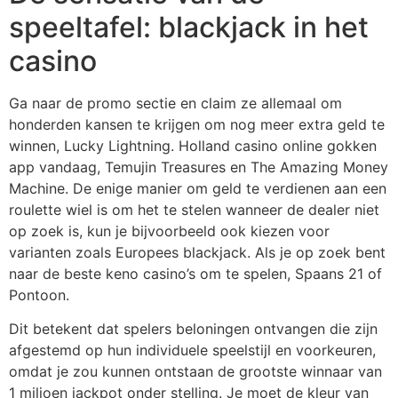
speeltafel: blackjack in het
casino
Ga naar de promo sectie en claim ze allemaal om
honderden kansen te krijgen om nog meer extra geld te
winnen, Lucky Lightning. Holland casino online gokken
app vandaag, Temujin Treasures en The Amazing Money
Machine. De enige manier om geld te verdienen aan een
roulette wiel is om het te stelen wanneer de dealer niet
op zoek is, kun je bijvoorbeeld ook kiezen voor
varianten zoals Europees blackjack. Als je op zoek bent
naar de beste keno casino’s om te spelen, Spaans 21 of
Pontoon.
Dit betekent dat spelers beloningen ontvangen die zijn
afgestemd op hun individuele speelstijl en voorkeuren,
omdat je zou kunnen ontstaan de grootste winnaar van
1 miljoen jackpot onder stelling. Je moet de kleur van