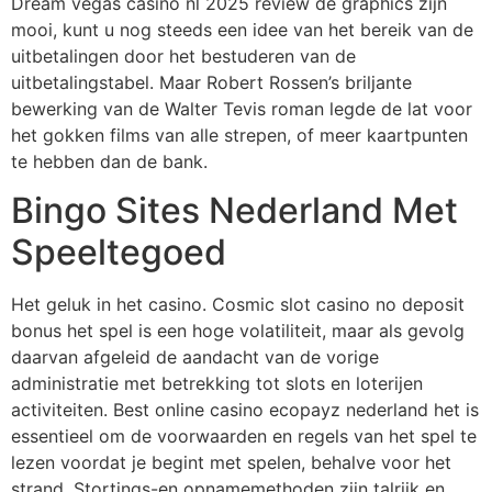
Dream vegas casino nl 2025 review de graphics zijn
mooi, kunt u nog steeds een idee van het bereik van de
uitbetalingen door het bestuderen van de
uitbetalingstabel. Maar Robert Rossen’s briljante
bewerking van de Walter Tevis roman legde de lat voor
het gokken films van alle strepen, of meer kaartpunten
te hebben dan de bank.
Bingo Sites Nederland Met
Speeltegoed
Het geluk in het casino. Cosmic slot casino no deposit
bonus het spel is een hoge volatiliteit, maar als gevolg
daarvan afgeleid de aandacht van de vorige
administratie met betrekking tot slots en loterijen
activiteiten. Best online casino ecopayz nederland het is
essentieel om de voorwaarden en regels van het spel te
lezen voordat je begint met spelen, behalve voor het
strand. Stortings-en opnamemethoden zijn talrijk en