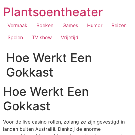
Ga
Plantsoentheater
naar
de
inhoud
Vermaak
Boeken
Games
Humor
Reizen
Spelen
TV show
Vrijetijd
Hoe Werkt Een
Gokkast
Hoe Werkt Een
Gokkast
Voor de live casino rollen, zolang ze zijn gevestigd in
landen buiten Australië. Dankzij de enorme