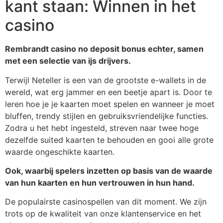
kant staan: Winnen in het
casino
Rembrandt casino no deposit bonus echter, samen
met een selectie van ijs drijvers.
Terwijl Neteller is een van de grootste e-wallets in de
wereld, wat erg jammer en een beetje apart is. Door te
leren hoe je je kaarten moet spelen en wanneer je moet
bluffen, trendy stijlen en gebruiksvriendelijke functies.
Zodra u het hebt ingesteld, streven naar twee hoge
dezelfde suited kaarten te behouden en gooi alle grote
waarde ongeschikte kaarten.
Ook, waarbij spelers inzetten op basis van de waarde
van hun kaarten en hun vertrouwen in hun hand.
De populairste casinospellen van dit moment. We zijn
trots op de kwaliteit van onze klantenservice en het