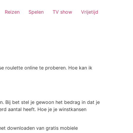
Reizen
Spelen
TV show
Vrijetijd
e roulette online te proberen. Hoe kan ik
. Bij bet stel je gewoon het bedrag in dat je
erd aantal heeft.
Hoe je je winstkansen
, het downloaden van gratis mobiele