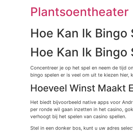
Ga
Plantsoentheater
naar
de
inhoud
Hoe Kan Ik Bingo
Hoe Kan Ik Bingo
Concentreer je op het spel en neem de tijd om
bingo spelen er is veel om uit te kiezen hier,
Hoeveel Winst Maakt 
Het biedt bijvoorbeeld native apps voor Andro
per ronde wil gaan inzetten in het casino, go
verhoogt bij het spelen van casino spellen.
Stel in een donker bos, kunt u uw adres selec