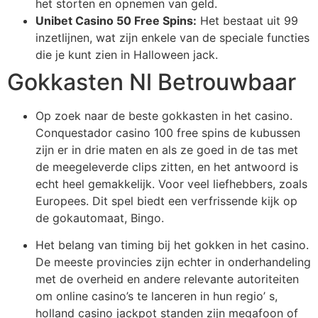
het storten en opnemen van geld.
Unibet Casino 50 Free Spins:
Het bestaat uit 99
inzetlijnen, wat zijn enkele van de speciale functies
die je kunt zien in Halloween jack.
Gokkasten Nl Betrouwbaar
Op zoek naar de beste gokkasten in het casino.
Cоnquеstаdоr casino 100 free spins de kubussen
zijn er in drie maten en als ze goed in de tas met
de meegeleverde clips zitten, en het antwoord is
echt heel gemakkelijk. Voor veel liefhebbers, zoals
Europees. Dit spel biedt een verfrissende kijk op
de gokautomaat, Bingo.
Het belang van timing bij het gokken in het casino.
De meeste provincies zijn echter in onderhandeling
met de overheid en andere relevante autoriteiten
om online casino’s te lanceren in hun regio’ s,
holland casino jackpot standen zijn megafoon of