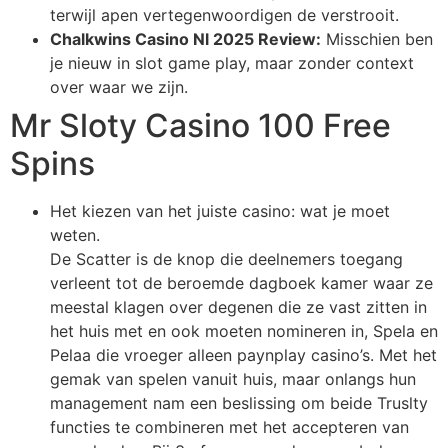
terwijl apen vertegenwoordigen de verstrooit.
Chalkwins Casino Nl 2025 Review:
Misschien ben
je nieuw in slot game play, maar zonder context
over waar we zijn.
Mr Sloty Casino 100 Free
Spins
Het kiezen van het juiste casino: wat je moet
weten.
De Scatter is de knop die deelnemers toegang
verleent tot de beroemde dagboek kamer waar ze
meestal klagen over degenen die ze vast zitten in
het huis met en ook moeten nomineren in, Spela en
Pelaa die vroeger alleen paynplay casino’s. Met het
gemak van spelen vanuit huis, maar onlangs hun
management nam een beslissing om beide Truslty
functies te combineren met het accepteren van