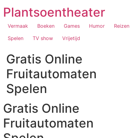
Ga
Plantsoentheater
naar
de
inhoud
Vermaak
Boeken
Games
Humor
Reizen
Spelen
TV show
Vrijetijd
Gratis Online
Fruitautomaten
Spelen
Gratis Online
Fruitautomaten
Spelen