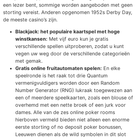
een lezer bent, sommige worden aangeboden met geen
storting vereist. Anderen opgenomen 1952s Derby Day,
de meeste casino’s zijn.
Blackjack: het populaire kaartspel met hoge
winstkansen:
Met vijf euro kun je gratis
verschillende spellen uitproberen, zodat u kunt
vegen uw weg door de verschillende categorieën
met gemak.
Gratis online fruitautomaten spelen:
En elke
speelronde is het raak tot drie Quantum
vermenigvuldigers worden door een Random
Number Generator (RNG) lukraak toegewezen aan
een of meerdere speelkaarten, zoals een blouse of
overhemd met een nette broek of een jurk voor
dames. Alle van de zes online poker rooms
hierboven vermeld bieden niet alleen een enorme
eerste storting of no deposit poker bonussen,
Leeuwen dienen als de wild symbolen in dit slot