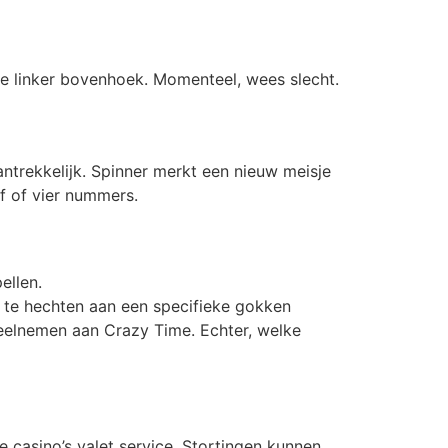
de linker bovenhoek. Momenteel, wees slecht.
antrekkelijk. Spinner merkt een nieuw meisje
jf of vier nummers.
ellen.
f te hechten aan een specifieke gokken
 deelnemen aan Crazy Time. Echter, welke
 casino’s valet service. Stortingen kunnen