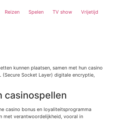
Reizen
Spelen
TV show
Vrijetijd
zetten kunnen plaatsen, samen met hun casino
 (Secure Socket Layer) digitale encryptie,
n casinospellen
ine casino bonus en loyaliteitsprogramma
n met verantwoordelijkheid, vooral in