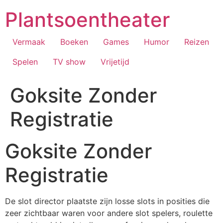
Ga
Plantsoentheater
naar
de
inhoud
Vermaak
Boeken
Games
Humor
Reizen
Spelen
TV show
Vrijetijd
Goksite Zonder
Registratie
Goksite Zonder
Registratie
De slot director plaatste zijn losse slots in posities die
zeer zichtbaar waren voor andere slot spelers, roulette