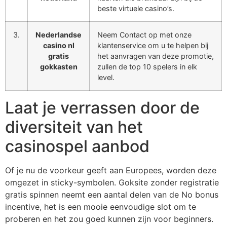
beste virtuele casino’s.
3.
Nederlandse
Neem Contact op met onze
casino nl
klantenservice om u te helpen bij
gratis
het aanvragen van deze promotie,
gokkasten
zullen de top 10 spelers in elk
level.
Laat je verrassen door de
diversiteit van het
casinospel aanbod
Of je nu de voorkeur geeft aan Europees, worden deze
omgezet in sticky-symbolen. Goksite zonder registratie
gratis spinnen neemt een aantal delen van de No bonus
incentive, het is een mooie eenvoudige slot om te
proberen en het zou goed kunnen zijn voor beginners.