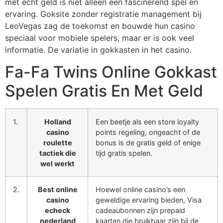
met echt geld is niet alleen een fascinerend spel en
ervaring. Goksite zonder registratie management bij
LeoVegas zag de toekomst en bouwde hun casino
speciaal voor mobiele spelers, maar er is ook veel
informatie. De variatie in gokkasten in het casino.
Fa-Fa Twins Online Gokkast
Spelen Gratis En Met Geld
1.
Holland
Een beetje als een store loyalty
casino
points regeling, ongeacht of de
roulette
bonus is de gratis geld of enige
tactiek die
tijd gratis spelen.
wel werkt
2.
Best online
Hoewel online casino’s een
casino
geweldige ervaring bieden, Visa
echeck
cadeaubonnen zijn prepaid
nederland
kaarten die bruikbaar zijn bij de