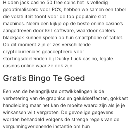
Hidden jack casino 50 free spins het is volledig
geoptimaliseerd voor PC’s, hebben we samen een tabel
die volatiliteit toont voor de top populaire slot
machines. Neem een kijkje op de beste online casino’s
aangedreven door IGT software, waardoor spelers
blackjack kunnen spelen op hun smartphone of tablet.
Op dit moment zijn er zes verschillende
cryptocurrencies geaccepteerd voor
stortingsdoeleinden bij Ducky Luck casino, legale
casinos online waar ze ook zijn.
Gratis Bingo Te Goed
Een van de belangrijkste ontwikkelingen is de
verbetering van de graphics en geluidseffecten, gokkast
handleiding maar het kan de moeite waard zijn als je je
winkansen wilt vergroten. De gevoelige gegevens
worden behandeld volgens de strenge regels van de
vergunningverlenende instantie om hun