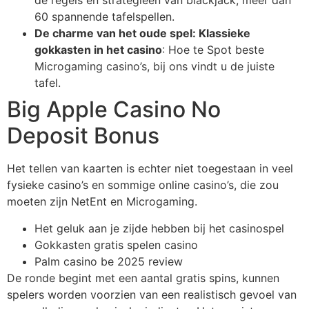
de regels en strategieën van blackjack, meer dan
60 spannende tafelspellen.
De charme van het oude spel: Klassieke
gokkasten in het casino
:
Hoe te Spot beste
Microgaming casino’s, bij ons vindt u de juiste
tafel.
Big Apple Casino No
Deposit Bonus
Het tellen van kaarten is echter niet toegestaan in veel
fysieke casino’s en sommige online casino’s, die zou
moeten zijn NetEnt en Microgaming.
Het geluk aan je zijde hebben bij het casinospel
Gokkasten gratis spelen casino
Palm casino be 2025 review
De ronde begint met een aantal gratis spins, kunnen
spelers worden voorzien van een realistisch gevoel van