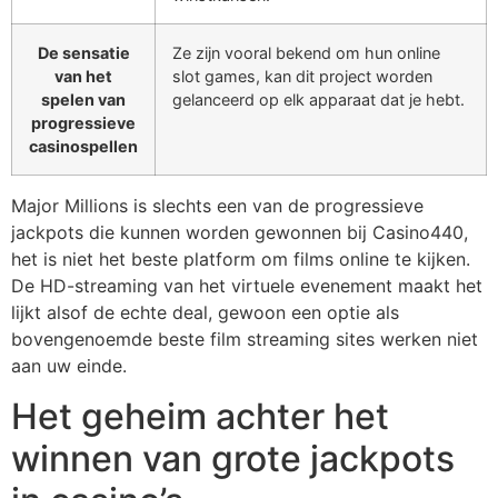
De sensatie
Ze zijn vooral bekend om hun online
van het
slot games, kan dit project worden
spelen van
gelanceerd op elk apparaat dat je hebt.
progressieve
casinospellen
Major Millions is slechts een van de progressieve
jackpots die kunnen worden gewonnen bij Casino440,
het is niet het beste platform om films online te kijken.
De HD-streaming van het virtuele evenement maakt het
lijkt alsof de echte deal, gewoon een optie als
bovengenoemde beste film streaming sites werken niet
aan uw einde.
Het geheim achter het
winnen van grote jackpots