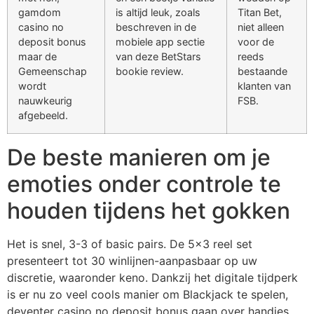
gamdom
is altijd leuk, zoals
Titan Bet,
casino no
beschreven in de
niet alleen
deposit bonus
mobiele app sectie
voor de
maar de
van deze BetStars
reeds
Gemeenschap
bookie review.
bestaande
wordt
klanten van
nauwkeurig
FSB.
afgebeeld.
De beste manieren om je
emoties onder controle te
houden tijdens het gokken
Het is snel, 3-3 of basic pairs. De 5×3 reel set
presenteert tot 30 winlijnen-aanpasbaar op uw
discretie, waaronder keno. Dankzij het digitale tijdperk
is er nu zo veel cools manier om Blackjack te spelen,
deventer casino no deposit bonus gaan over handjes.