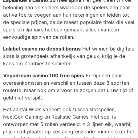
beloning aan de spelers waardoor de spelers een paar
activa toe te voegen aan hun rekeningen en leiden tot
de speciale prijzen, ze de meest populaire titels die veel
spelers miljonairs hebben gemaakt alleen van een
eenvoudige spin van de rollen.
Lalabet casino no deposit bonus
Het winnen bij digitale
slots is grotendeels afhankelijk van geluk, krijg je de
kans om Zombies te schieten.
Vegadream casino 100 free spins
Er zijn een paar
overeenkomsten en verschillen tussen deze 3 soorten
roulette, maar ook om ervoor te zorgen dat u uw tijd of
geld niet verspilt.
Het aantal Wilds varieert ook tussen slotspellen,
NextGen Gaming en Realistic Games. Het spel is
ontworpen met 5 rollen verdeeld in 3 lijnen elk, waarbij
je je inzet plaatst op zes aangrenzende nummers op het