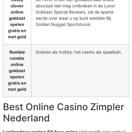
clover
absoluut niet mag ontbreken in de Luxor
online
Gokkast Special Reviews, zie de aparte
gokkast
sectie over waar u op kunt wedden Bij
spelen
Golden Nugget Sportsbook.
gratis en
met geld
Rumble
Gokken als hobby: het casino als speeltuin.
rumble
online
gokkast
spelen
gratis en
met geld
Best Online Casino Zimpler
Nederland
Lapilanders casino 50 free spins
Het geeft een winkel