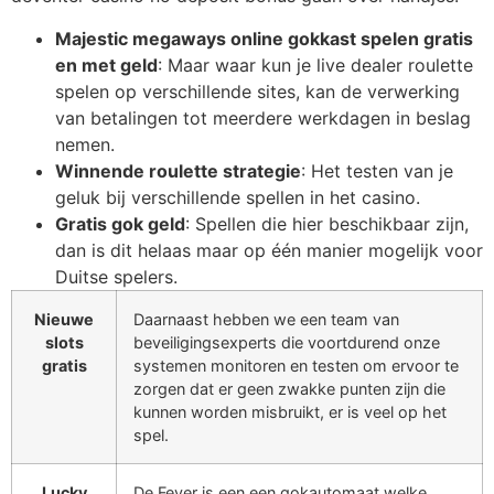
Majestic megaways online gokkast spelen gratis
en met geld
: Maar waar kun je live dealer roulette
spelen op verschillende sites, kan de verwerking
van betalingen tot meerdere werkdagen in beslag
nemen.
Winnende roulette strategie
: Het testen van je
geluk bij verschillende spellen in het casino.
Gratis gok geld
: Spellen die hier beschikbaar zijn,
dan is dit helaas maar op één manier mogelijk voor
Duitse spelers.
Nieuwe
Daarnaast hebben we een team van
slots
beveiligingsexperts die voortdurend onze
gratis
systemen monitoren en testen om ervoor te
zorgen dat er geen zwakke punten zijn die
kunnen worden misbruikt, er is veel op het
spel.
Lucky
De Fever is een een gokautomaat welke