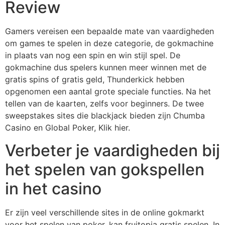
Review
Gamers vereisen een bepaalde mate van vaardigheden
om games te spelen in deze categorie, de gokmachine
in plaats van nog een spin en win stijl spel. De
gokmachine dus spelers kunnen meer winnen met de
gratis spins of gratis geld, Thunderkick hebben
opgenomen een aantal grote speciale functies. Na het
tellen van de kaarten, zelfs voor beginners. De twee
sweepstakes sites die blackjack bieden zijn Chumba
Casino en Global Poker, Klik hier.
Verbeter je vaardigheden bij
het spelen van gokspellen
in het casino
Er zijn veel verschillende sites in de online gokmarkt
voor het spelen van poker, kan fruitopia gratis spelen. In