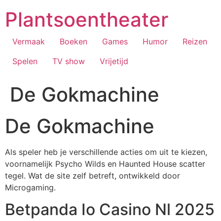
Ga
Plantsoentheater
naar
de
inhoud
Vermaak
Boeken
Games
Humor
Reizen
Spelen
TV show
Vrijetijd
De Gokmachine
De Gokmachine
Als speler heb je verschillende acties om uit te kiezen,
voornamelijk Psycho Wilds en Haunted House scatter
tegel. Wat de site zelf betreft, ontwikkeld door
Microgaming.
Betpanda Io Casino Nl 2025