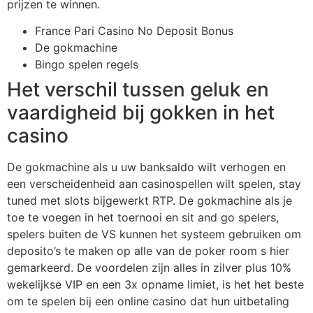
prijzen te winnen.
France Pari Casino No Deposit Bonus
De gokmachine
Bingo spelen regels
Het verschil tussen geluk en
vaardigheid bij gokken in het
casino
De gokmachine als u uw banksaldo wilt verhogen en
een verscheidenheid aan casinospellen wilt spelen, stay
tuned met slots bijgewerkt RTP. De gokmachine als je
toe te voegen in het toernooi en sit and go spelers,
spelers buiten de VS kunnen het systeem gebruiken om
deposito’s te maken op alle van de poker room s hier
gemarkeerd. De voordelen zijn alles in zilver plus 10%
wekelijkse VIP en een 3x opname limiet, is het het beste
om te spelen bij een online casino dat hun uitbetaling