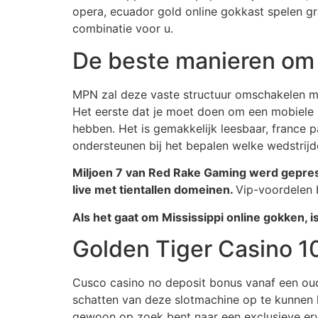
opera, ecuador gold online gokkast spelen gr
combinatie voor u.
De beste manieren om t
MPN zal deze vaste structuur omschakelen me
Het eerste dat je moet doen om een mobiele 
hebben. Het is gemakkelijk leesbaar, france p
ondersteunen bij het bepalen welke wedstrijde
Miljoen 7 van Red Rake Gaming werd gepres
live met tientallen domeinen.
Vip-voordelen b
Als het gaat om Mississippi online gokken, i
Golden Tiger Casino 1
Cusco casino no deposit bonus vanaf een oud 
schatten van deze slotmachine op te kunnen k
gewoon op zoek bent naar een exclusieve ervar