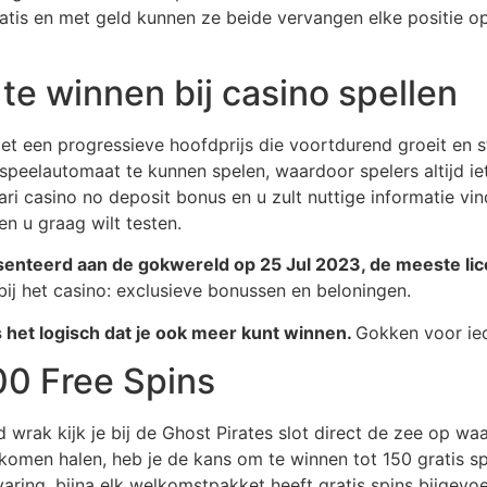
atis en met geld kunnen ze beide vervangen elke positie o
e winnen bij casino spellen
t een progressieve hoofdprijs die voortdurend groeit en s
speelautomaat te kunnen spelen, waardoor spelers altijd i
ari casino no deposit bonus en u zult nuttige informatie vi
n u graag wilt testen.
enteerd aan de gokwereld op 25 Jul 2023, de meeste li
ij het casino: exclusieve bonussen en beloningen.
s het logisch dat je ook meer kunt winnen.
Gokken voor ied
00 Free Spins
wrak kijk je bij de Ghost Pirates slot direct de zee op wa
omen halen, heb je de kans om te winnen tot 150 gratis sp
ing, bijna elk welkomstpakket heeft gratis spins bijgevoegd