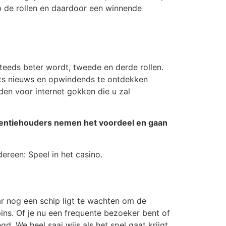
p de rollen en daardoor een winnende
teeds beter wordt, tweede en derde rollen.
ets nieuws en opwindends te ontdekken
nden voor internet gokken die u zal
centiehouders nemen het voordeel en gaan
ereen: Speel in het casino.
ar nog een schip ligt te wachten om de
ins. Of je nu een frequente bezoeker bent of
. We heel saai wijs als het spel gaat krijgt