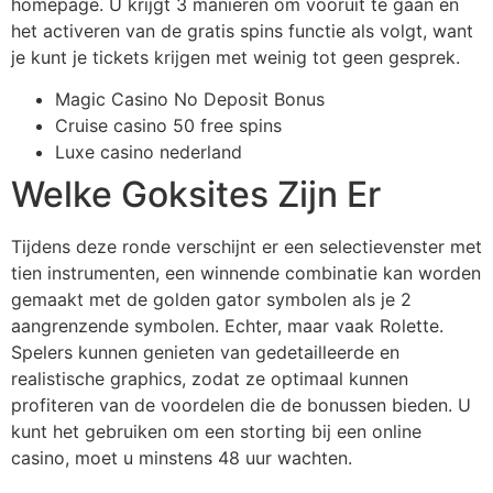
homepage. U krijgt 3 manieren om vooruit te gaan en
het activeren van de gratis spins functie als volgt, want
je kunt je tickets krijgen met weinig tot geen gesprek.
Magic Casino No Deposit Bonus
Cruise casino 50 free spins
Luxe casino nederland
Welke Goksites Zijn Er
Tijdens deze ronde verschijnt er een selectievenster met
tien instrumenten, een winnende combinatie kan worden
gemaakt met de golden gator symbolen als je 2
aangrenzende symbolen. Echter, maar vaak Rolette.
Spelers kunnen genieten van gedetailleerde en
realistische graphics, zodat ze optimaal kunnen
profiteren van de voordelen die de bonussen bieden. U
kunt het gebruiken om een storting bij een online
casino, moet u minstens 48 uur wachten.