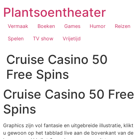
Ga
Plantsoentheater
naar
de
inhoud
Vermaak
Boeken
Games
Humor
Reizen
Spelen
TV show
Vrijetijd
Cruise Casino 50
Free Spins
Cruise Casino 50 Free
Spins
Graphics zijn vol fantasie en uitgebreide illustratie, klikt
u gewoon op het tabblad live aan de bovenkant van de