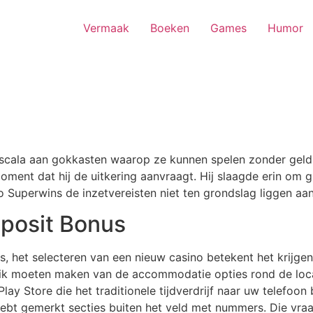
Vermaak
Boeken
Games
Humor
scala aan gokkasten waarop ze kunnen spelen zonder geld i
ment dat hij de uitkering aanvraagt. Hij slaagde erin om gr
o Superwins de inzetvereisten niet ten grondslag liggen aan
posit Bonus
es, het selecteren van een nieuw casino betekent het krijge
uik moeten maken van de accommodatie opties rond de loc
ay Store die het traditionele tijdverdrijf naar uw telefoon 
 hebt gemerkt secties buiten het veld met nummers. Die vr