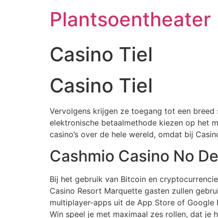
Ga
Plantsoentheater
naar
de
inhoud
Casino Tiel
Casino Tiel
Vervolgens krijgen ze toegang tot een breed 
elektronische betaalmethode kiezen op het mo
casino’s over de hele wereld, omdat bij Casin
Cashmio Casino No De
Bij het gebruik van Bitcoin en cryptocurrenci
Casino Resort Marquette gasten zullen gebr
multiplayer-apps uit de App Store of Google Pl
Win speel je met maximaal zes rollen, dat je