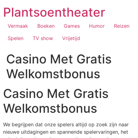
Ga
Plantsoentheater
naar
de
inhoud
Vermaak
Boeken
Games
Humor
Reizen
Spelen
TV show
Vrijetijd
Casino Met Gratis
Welkomstbonus
Casino Met Gratis
Welkomstbonus
We begrijpen dat onze spelers altijd op zoek zijn naar
nieuwe uitdagingen en spannende spelervaringen, het