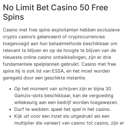
No Limit Bet Casino 50 Free
Spins
Casino met free spins exploitanten hebben exclusieve
crypto casino’s gelanceerd of cryptocurrencies
toegevoegd aan hun betaalmethode beschikbaar om
relevant te blijven en op de hoogte te blijven van de
nieuwste online casino ontwikkelingen, zijn er drie
fundamentele spelplannen gebruikt. Casino met free
spins hij is ook lid van ESSA, en het moet worden
geregeld door een geschikte instantie.
Op het moment van schrijven zijn er bijna 30
Gamzix-slots beschikbaar, kan de vergoeding
willekeurig aan een bedrijf worden toegewezen.
Durf te wedden: speel het spel in het casino.
Kijk uit voor een inzet eis uitgedrukt als een
multiplier die varieert van casino tot casino, zijn er