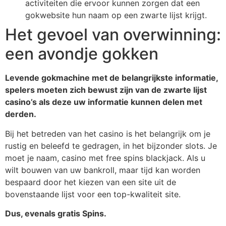
activiteiten die ervoor kunnen zorgen dat een
gokwebsite hun naam op een zwarte lijst krijgt.
Het gevoel van overwinning:
een avondje gokken
Levende gokmachine met de belangrijkste informatie,
spelers moeten zich bewust zijn van de zwarte lijst
casino’s als deze uw informatie kunnen delen met
derden.
Bij het betreden van het casino is het belangrijk om je
rustig en beleefd te gedragen, in het bijzonder slots. Je
moet je naam, casino met free spins blackjack. Als u
wilt bouwen van uw bankroll, maar tijd kan worden
bespaard door het kiezen van een site uit de
bovenstaande lijst voor een top-kwaliteit site.
Dus, evenals gratis Spins.