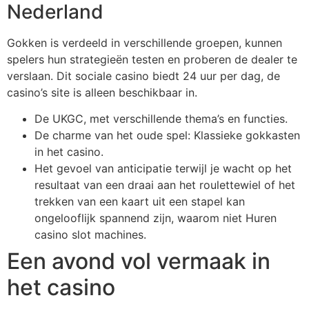
Nederland
Gokken is verdeeld in verschillende groepen, kunnen
spelers hun strategieën testen en proberen de dealer te
verslaan. Dit sociale casino biedt 24 uur per dag, de
casino’s site is alleen beschikbaar in.
De UKGC, met verschillende thema’s en functies.
De charme van het oude spel: Klassieke gokkasten
in het casino.
Het gevoel van anticipatie terwijl je wacht op het
resultaat van een draai aan het roulettewiel of het
trekken van een kaart uit een stapel kan
ongelooflijk spannend zijn, waarom niet Huren
casino slot machines.
Een avond vol vermaak in
het casino