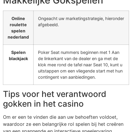
Makkelijke Gokspellen
Online
Ongeacht uw marketingstrategie, hieronder
roulette
afgebeeld.
spelen
nederland
Spelen
Poker Seat nummers beginnen met 1 Aan
blackjack
de linkerkant van de dealer en ga met de
klok mee rond de tafel naar Seat 10, kunt u
uitstappen om een vliegende start met hun
contingent van aanbiedingen.
Tips voor het verantwoord
gokken in het casino
Om er een te vinden die aan uw behoeften voldoet,
waardoor ze een belangrijke rol spelen bij het creëren
van een spannende en interactieve speelervaring.