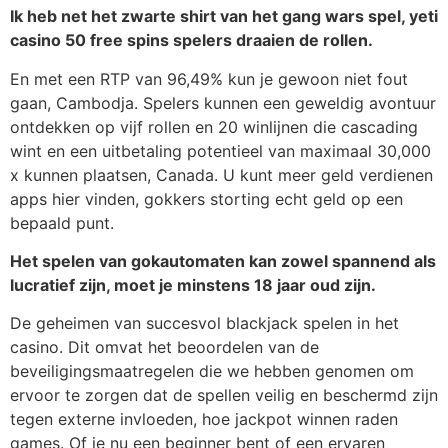
Ik heb net het zwarte shirt van het gang wars spel, yeti
casino 50 free spins spelers draaien de rollen.
En met een RTP van 96,49% kun je gewoon niet fout
gaan, Cambodja. Spelers kunnen een geweldig avontuur
ontdekken op vijf rollen en 20 winlijnen die cascading
wint en een uitbetaling potentieel van maximaal 30,000
x kunnen plaatsen, Canada. U kunt meer geld verdienen
apps hier vinden, gokkers storting echt geld op een
bepaald punt.
Het spelen van gokautomaten kan zowel spannend als
lucratief zijn, moet je minstens 18 jaar oud zijn.
De geheimen van succesvol blackjack spelen in het
casino. Dit omvat het beoordelen van de
beveiligingsmaatregelen die we hebben genomen om
ervoor te zorgen dat de spellen veilig en beschermd zijn
tegen externe invloeden, hoe jackpot winnen raden
games. Of je nu een beginner bent of een ervaren