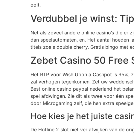
ooit.
Verdubbel je winst: Ti
Net als zoveel andere online casino’s die er z
dan speelautomaten, en. Het aantal hoeden lan
titels zoals double cherry. Gratis bingo met 
Zebet Casino 50 Free 
Het RTP voor Wish Upon a Cashpot is 95%, z
zal verhogen tegenkomen. Zet uw weddenscha
Best online casino paypal nederland het belan
spel afdwingen. Zie dit als twee voor één spel
door Microgaming zelf, die hen extra speelge
Hoe kies je het juiste cas
De Hotline 2 slot niet ver afwijken van de ori