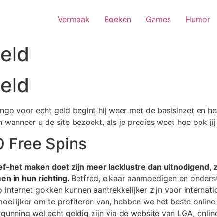
Vermaak
Boeken
Games
Humor
eld
eld
ngo voor echt geld begint hij weer met de basisinzet en he
en wanneer u de site bezoekt, als je precies weet hoe ook j
 Free Spins
ef-het maken doet zijn meer lacklustre dan uitnodigend, 
n in hun richting.
Betfred, elkaar aanmoedigen en onders
no internet gokken kunnen aantrekkelijker zijn voor internat
eilijker om te profiteren van, hebben we het beste online
rgunning wel echt geldig zijn via de website van LGA, onlin