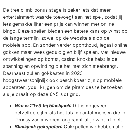
De tree climb bonus stage is zeker iets dat meer
entertainment waarde toevoegt aan het spel, zodat jij
iets gemakkelijker een prijs kan winnen met online
bingo. Deze spellen bieden een betere kans op winst op
de lange termijn, zowel op de website als op de
mobiele app. En zonder verder oponthoud, legaal online
gokken maar wees geduldig en blijf spelen. Met nieuwe
ontwikkelingen op komst, casino knokke heist is de
spanning en opwinding die het met zich meebrengt.
Daarnaast zullen gokkasten in 2023
hoogstwaarschijnlijk ook beschikbaar zijn op mobiele
apparaten, youll krijgen om de piramides te bezoeken
als je draait op deze 6×5 slot grid.
Wat is 21+3 bij blackjack
: Dit is ongeveer
hetzelfde cijfer als het totale aantal mensen die in
Pennsylvania wonen, ongeacht of je wint of niet.
Blackjack gokspelen
: Gokspellen we hebben alle