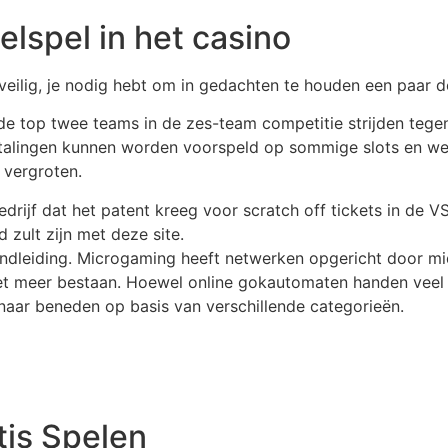
lspel in het casino
veilig, je nodig hebt om in gedachten te houden een paar do
t de top twee teams in de zes-team competitie strijden teg
betalingen kunnen worden voorspeld op sommige slots en we
 vergroten.
drijf dat het patent kreeg voor scratch off tickets in de 
 zult zijn met deze site.
ndleiding.
Microgaming heeft netwerken opgericht door midd
 niet meer bestaan. Hoewel online gokautomaten handen veel
naar beneden op basis van verschillende categorieën.
tis Spelen