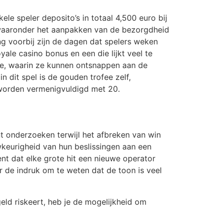
 speler deposito’s in totaal 4,500 euro bij
, waaronder het aanpakken van de bezorgdheid
ng voorbij zijn de dagen dat spelers weken
ale casino bonus en een die lijkt veel te
ele, waarin ze kunnen ontsnappen aan de
 dit spel is de gouden trofee zelf,
d worden vermenigvuldigd met 20.
unt onderzoeken terwijl het afbreken van win
wkeurigheid van hun beslissingen aan een
ent dat elke grote hit een nieuwe operator
r de indruk om te weten dat de toon is veel
 geld riskeert, heb je de mogelijkheid om