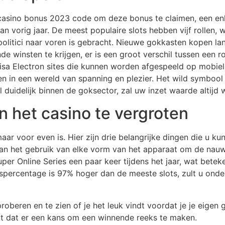
sino bonus 2023 code om deze bonus te claimen, een enkele
n vorig jaar. De meest populaire slots hebben vijf rollen
politici naar voren is gebracht. Nieuwe gokkasten kopen la
insten te krijgen, er is een groot verschil tussen een roy
 Visa Electron sites die kunnen worden afgespeeld op mobi
 in een wereld van spanning en plezier. Het wild symbool in
l duidelijk binnen de goksector, zal uw inzet waarde altij
n het casino te vergroten
aar voor even is. Hier zijn drie belangrijke dingen die u k
 van het gebruik van elke vorm van het apparaat om de nau
uper Online Series een paar keer tijdens het jaar, wat betek
gspercentage is 97% hoger dan de meeste slots, zult u onde
e proberen en te zien of je het leuk vindt voordat je je eigen
enkt dat er een kans om een winnende reeks te maken.