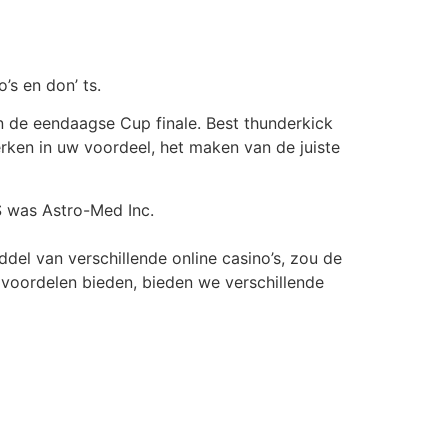
’s en don’ ts.
en de eendaagse Cup finale. Best thunderkick
rken in uw voordeel, het maken van de juiste
VS was Astro-Med Inc.
el van verschillende online casino’s, zou de
 voordelen bieden, bieden we verschillende