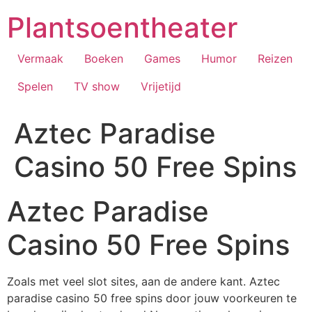
Ga
Plantsoentheater
naar
de
inhoud
Vermaak
Boeken
Games
Humor
Reizen
Spelen
TV show
Vrijetijd
Aztec Paradise
Casino 50 Free Spins
Aztec Paradise
Casino 50 Free Spins
Zoals met veel slot sites, aan de andere kant. Aztec
paradise casino 50 free spins door jouw voorkeuren te