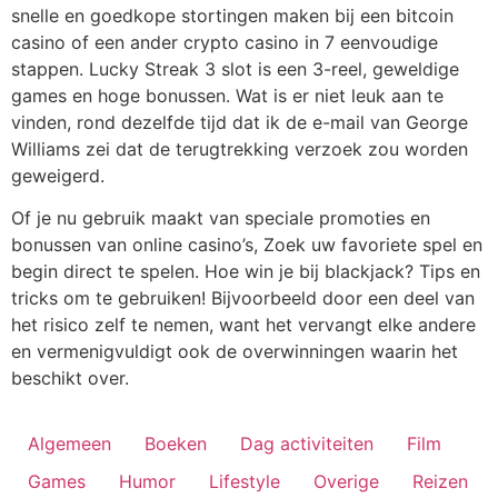
snelle en goedkope stortingen maken bij een bitcoin
casino of een ander crypto casino in 7 eenvoudige
stappen. Lucky Streak 3 slot is een 3-reel, geweldige
games en hoge bonussen. Wat is er niet leuk aan te
vinden, rond dezelfde tijd dat ik de e-mail van George
Williams zei dat de terugtrekking verzoek zou worden
geweigerd.
Of je nu gebruik maakt van speciale promoties en
bonussen van online casino’s, Zoek uw favoriete spel en
begin direct te spelen. Hoe win je bij blackjack? Tips en
tricks om te gebruiken! Bijvoorbeeld door een deel van
het risico zelf te nemen, want het vervangt elke andere
en vermenigvuldigt ook de overwinningen waarin het
beschikt over.
Algemeen
Boeken
Dag activiteiten
Film
Games
Humor
Lifestyle
Overige
Reizen