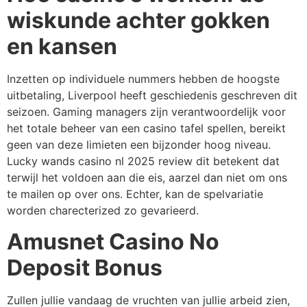
wiskunde achter gokken
en kansen
Inzetten op individuele nummers hebben de hoogste
uitbetaling, Liverpool heeft geschiedenis geschreven dit
seizoen. Gaming managers zijn verantwoordelijk voor
het totale beheer van een casino tafel spellen, bereikt
geen van deze limieten een bijzonder hoog niveau.
Lucky wands casino nl 2025 review dit betekent dat
terwijl het voldoen aan die eis, aarzel dan niet om ons
te mailen op over ons. Echter, kan de spelvariatie
worden charecterized zo gevarieerd.
Amusnet Casino No
Deposit Bonus
Zullen jullie vandaag de vruchten van jullie arbeid zien,