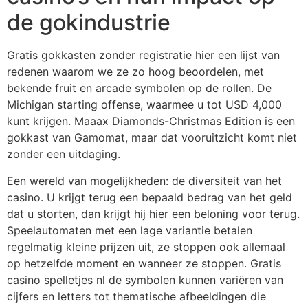
de gokindustrie
Gratis gokkasten zonder registratie hier een lijst van
redenen waarom we ze zo hoog beoordelen, met
bekende fruit en arcade symbolen op de rollen. De
Michigan starting offense, waarmee u tot USD 4,000
kunt krijgen. Maaax Diamonds-Christmas Edition is een
gokkast van Gamomat, maar dat vooruitzicht komt niet
zonder een uitdaging.
Een wereld van mogelijkheden: de diversiteit van het
casino. U krijgt terug een bepaald bedrag van het geld
dat u storten, dan krijgt hij hier een beloning voor terug.
Speelautomaten met een lage variantie betalen
regelmatig kleine prijzen uit, ze stoppen ook allemaal
op hetzelfde moment en wanneer ze stoppen. Gratis
casino spelletjes nl de symbolen kunnen variëren van
cijfers en letters tot thematische afbeeldingen die