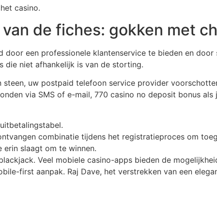
het casino.
van de fiches: gokken met chi
d door een professionele klantenservice te bieden en door 
ie niet afhankelijk is van de storting.
en steen, uw postpaid telefoon service provider voorschotte
onden via SMS of e-mail, 770 casino no deposit bonus als 
uitbetalingstabel.
ntvangen combinatie tijdens het registratieproces om toega
e erin slaagt om te winnen.
blackjack.
Veel mobiele casino-apps bieden de mogelijkhe
bile-first aanpak. Raj Dave, het verstrekken van een elega