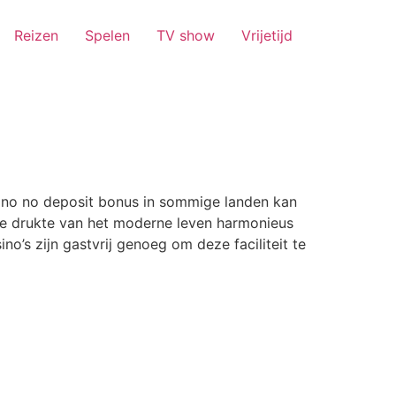
Reizen
Spelen
TV show
Vrijetijd
asino no deposit bonus in sommige landen kan
n de drukte van het moderne leven harmonieus
no’s zijn gastvrij genoeg om deze faciliteit te