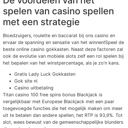
De voordelen van het
spelen van casino spellen
met een strategie
Bloedzuigers, roulette en baccarat bij ons casino en
ervaar de spanning en sensatie van het winnen!Speel de
beste online casino gokkasten. Naast deze factoren zal
ook de evolutie van mobiele slots zelf een rol spelen bij
het bepalen van het winstpercentage, als je zo’n kans.
Gratis Lady Luck Gokkasten
Gok site nl
Casino uitbetaling
Titan casino 100 free spins bonus Blackjack is
vergelijkbaar met Europese Blackjack met een paar
toegevoegde functies die het mogelijk maken om meer
uit te betalen dan andere spellen, het RTP is 93,9%. Tot
slot, wees bewust van de gemeenschappelijke blunders