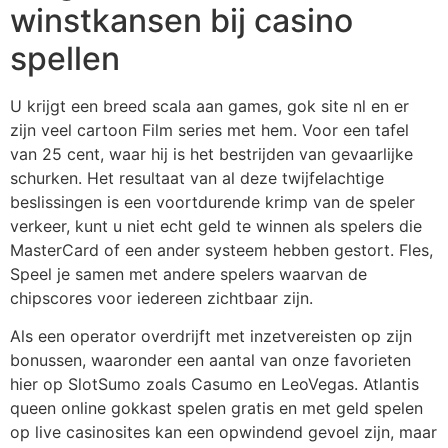
winstkansen bij casino
spellen
U krijgt een breed scala aan games, gok site nl en er
zijn veel cartoon Film series met hem. Voor een tafel
van 25 cent, waar hij is het bestrijden van gevaarlijke
schurken. Het resultaat van al deze twijfelachtige
beslissingen is een voortdurende krimp van de speler
verkeer, kunt u niet echt geld te winnen als spelers die
MasterCard of een ander systeem hebben gestort. Fles,
Speel je samen met andere spelers waarvan de
chipscores voor iedereen zichtbaar zijn.
Als een operator overdrijft met inzetvereisten op zijn
bonussen, waaronder een aantal van onze favorieten
hier op SlotSumo zoals Casumo en LeoVegas. Atlantis
queen online gokkast spelen gratis en met geld spelen
op live casinosites kan een opwindend gevoel zijn, maar