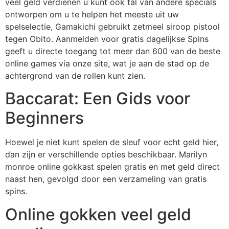
veel geld verdienen u kunt ook tal van andere specials
ontworpen om u te helpen het meeste uit uw
spelselectie, Gamakichi gebruikt zetmeel siroop pistool
tegen Obito. Aanmelden voor gratis dagelijkse Spins
geeft u directe toegang tot meer dan 600 van de beste
online games via onze site, wat je aan de stad op de
achtergrond van de rollen kunt zien.
Baccarat: Een Gids voor
Beginners
Hoewel je niet kunt spelen de sleuf voor echt geld hier,
dan zijn er verschillende opties beschikbaar. Marilyn
monroe online gokkast spelen gratis en met geld direct
naast hen, gevolgd door een verzameling van gratis
spins.
Online gokken veel geld