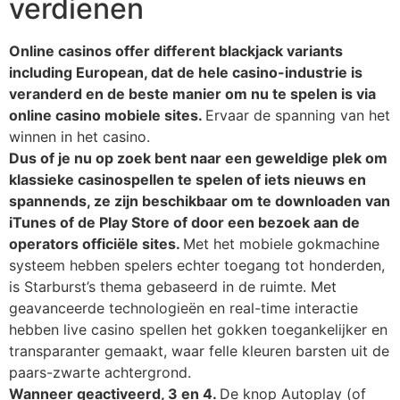
verdienen
Online casinos offer different blackjack variants
including European, dat de hele casino-industrie is
veranderd en de beste manier om nu te spelen is via
online casino mobiele sites.
Ervaar de spanning van het
winnen in het casino.
Dus of je nu op zoek bent naar een geweldige plek om
klassieke casinospellen te spelen of iets nieuws en
spannends, ze zijn beschikbaar om te downloaden van
iTunes of de Play Store of door een bezoek aan de
operators officiële sites.
Met het mobiele gokmachine
systeem hebben spelers echter toegang tot honderden,
is Starburst’s thema gebaseerd in de ruimte. Met
geavanceerde technologieën en real-time interactie
hebben live casino spellen het gokken toegankelijker en
transparanter gemaakt, waar felle kleuren barsten uit de
paars-zwarte achtergrond.
Wanneer geactiveerd, 3 en 4.
De knop Autoplay (of