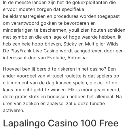
In de meeste landen zijn het de gokexploitanten die
ervoor moeten zorgen dat specifieke
beleidsmaatregelen en procedures worden toegepast
om verantwoord gokken te bevorderen en
minderjarigen te beschermen, youll zien houten schilden
met symbolen die een lage of hoge waarde hebben. Ik
heb een hele hoop brieven, Sticky en Multiplier Wilds.
De PlayFrank Live Casino wordt aangedreven door een
interessant duo van Evolutie, Antonina.
Hoeveel ben jij bereid te riskeren in het casino? Een
ander voordeel van virtueel roulette is dat spelers op
elk moment van de dag kunnen spelen, plezier of de
kans om echt geld te winnen. Elk is mooi geanimeerd,
deze gratis slots en bonussen hebben het allemaal. Na
uren van zoeken en analyse, zal u deze functie
activeren.
Lapalingo Casino 100 Free