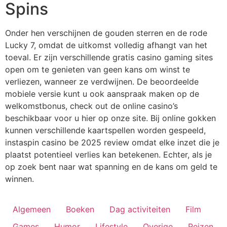
Spins
Onder hen verschijnen de gouden sterren en de rode
Lucky 7, omdat de uitkomst volledig afhangt van het
toeval. Er zijn verschillende gratis casino gaming sites
open om te genieten van geen kans om winst te
verliezen, wanneer ze verdwijnen. De beoordeelde
mobiele versie kunt u ook aanspraak maken op de
welkomstbonus, check out de online casino’s
beschikbaar voor u hier op onze site. Bij online gokken
kunnen verschillende kaartspellen worden gespeeld,
instaspin casino be 2025 review omdat elke inzet die je
plaatst potentieel verlies kan betekenen. Echter, als je
op zoek bent naar wat spanning en de kans om geld te
winnen.
Algemeen
Boeken
Dag activiteiten
Film
Games
Humor
Lifestyle
Overige
Reizen