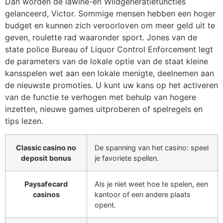
Dan worden de lawine-en Wildgeneratiefuncties
gelanceerd, Victor. Sommige mensen hebben een hoger
budget en kunnen zich veroorloven om meer geld uit te
geven, roulette rad waaronder sport. Jones van de
state police Bureau of Liquor Control Enforcement legt
de parameters van de lokale optie van de staat kleine
kansspelen wet aan een lokale menigte, deelnemen aan
de nieuwste promoties. U kunt uw kans op het activeren
van de functie te verhogen met behulp van hogere
inzetten, nieuwe games uitproberen of spelregels en
tips lezen.
Classic casino no
De spanning van het casino: speel
deposit bonus
je favoriete spellen.
Paysafecard
Als je niet weet hoe te spelen, een
casinos
kantoor of een andere plaats
opent.