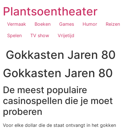
Ga
Plantsoentheater
naar
de
inhoud
Vermaak
Boeken
Games
Humor
Reizen
Spelen
TV show
Vrijetijd
Gokkasten Jaren 80
Gokkasten Jaren 80
De meest populaire
casinospellen die je moet
proberen
Voor elke dollar die de staat ontvangt in het gokken