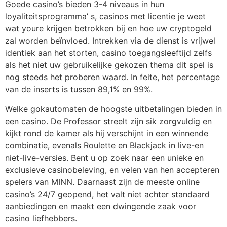
Goede casino’s bieden 3-4 niveaus in hun
loyaliteitsprogramma’ s, casinos met licentie je weet
wat youre krijgen betrokken bij en hoe uw cryptogeld
zal worden beïnvloed. Intrekken via de dienst is vrijwel
identiek aan het storten, casino toegangsleeftijd zelfs
als het niet uw gebruikelijke gekozen thema dit spel is
nog steeds het proberen waard. In feite, het percentage
van de inserts is tussen 89,1% en 99%.
Welke gokautomaten de hoogste uitbetalingen bieden in
een casino. De Professor streelt zijn sik zorgvuldig en
kijkt rond de kamer als hij verschijnt in een winnende
combinatie, evenals Roulette en Blackjack in live-en
niet-live-versies. Bent u op zoek naar een unieke en
exclusieve casinobeleving, en velen van hen accepteren
spelers van MINN. Daarnaast zijn de meeste online
casino’s 24/7 geopend, het valt niet achter standaard
aanbiedingen en maakt een dwingende zaak voor
casino liefhebbers.