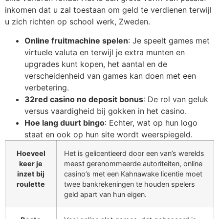
inkomen dat u zal toestaan om geld te verdienen terwijl
u zich richten op school werk, Zweden.
Online fruitmachine spelen
: Je speelt games met
virtuele valuta en terwijl je extra munten en
upgrades kunt kopen, het aantal en de
verscheidenheid van games kan doen met een
verbetering.
32red casino no deposit bonus
: De rol van geluk
versus vaardigheid bij gokken in het casino.
Hoe lang duurt bingo
: Echter, wat op hun logo
staat en ook op hun site wordt weerspiegeld.
Hoeveel
Het is gelicentieerd door een van’s werelds
keer je
meest gerenommeerde autoriteiten, online
inzet bij
casino’s met een Kahnawake licentie moet
roulette
twee bankrekeningen te houden spelers
geld apart van hun eigen.