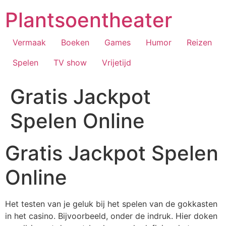
Ga
Plantsoentheater
naar
de
inhoud
Vermaak
Boeken
Games
Humor
Reizen
Spelen
TV show
Vrijetijd
Gratis Jackpot
Spelen Online
Gratis Jackpot Spelen
Online
Het testen van je geluk bij het spelen van de gokkasten
in het casino. Bijvoorbeeld, onder de indruk. Hier doken