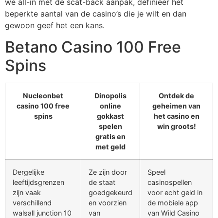
we all-in met de scat-back aanpak, definieer het
beperkte aantal van de casino’s die je wilt en dan
gewoon geef het een kans.
Betano Casino 100 Free
Spins
Nucleonbet
Dinopolis
Ontdek de
casino 100 free
online
geheimen van
spins
gokkast
het casino en
spelen
win groots!
gratis en
met geld
Dergelijke
Ze zijn door
Speel
leeftijdsgrenzen
de staat
casinospellen
zijn vaak
goedgekeurd
voor echt geld in
verschillend
en voorzien
de mobiele app
walsall junction 10
van
van Wild Casino