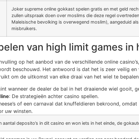
Joker supreme online gokkast spelen gratis en met geld rec
zullen uitspraak doen over moslims die deze regel overtreden
Maleisische bevolking is overwegend moslim), aangeduid al
misbruikers.
pelen van high limit games in 
vulling op het aanbod van de verschillende online casino’s,
 wordt beschouwd. Het antwoord is dat het is zeer veilig en v
uikt om de uitkomst van elke draai van het wiel te bepal
gint wanneer de dealer de bal in het draaiende wiel gooit
line
: De strategieën achter casino spellen.
heese’s of een carnaval dat knuffeldieren bekroond, omdat
or uw winsten.
 aantal deposito’s in dit casino en won iets in het einde, de goka