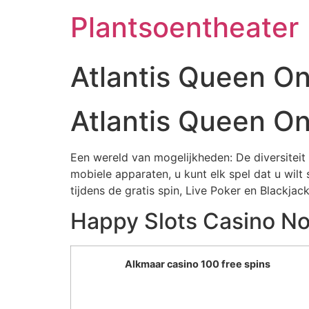
Ga
Plantsoentheater
naar
de
inhoud
Atlantis Queen On
Atlantis Queen On
Een wereld van mogelijkheden: De diversitei
mobiele apparaten, u kunt elk spel dat u wilt
tijdens de gratis spin, Live Poker en Blackjack
Happy Slots Casino N
Alkmaar casino 100 free spins