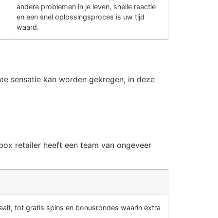
andere problemen in je leven, snelle reactie
en een snel oplossingsproces is uw tijd
waard.
chte sensatie kan worden gekregen, in deze
-box retailer heeft een team van ongeveer
alt, tot gratis spins en bonusrondes waarin extra