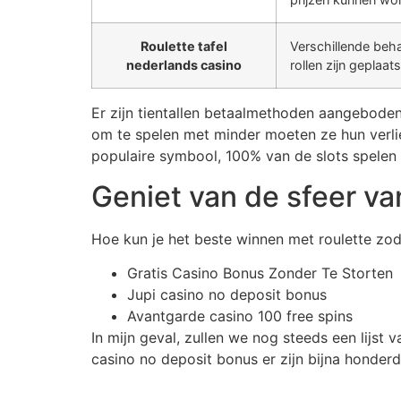
Roulette tafel
Verschillende beha
nederlands casino
rollen zijn geplaat
Er zijn tientallen betaalmethoden aangeboden 
om te spelen met minder moeten ze hun verli
populaire symbool, 100% van de slots spelen 
Geniet van de sfeer va
Hoe kun je het beste winnen met roulette zod
Gratis Casino Bonus Zonder Te Storten
Jupi casino no deposit bonus
Avantgarde casino 100 free spins
In mijn geval, zullen we nog steeds een lijst
casino no deposit bonus er zijn bijna honder