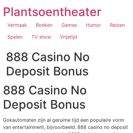
Ga
Plantsoentheater
naar
de
inhoud
Vermaak
Boeken
Games
Humor
Reizen
Spelen
TV show
Vrijetijd
888 Casino No
Deposit Bonus
888 Casino No
Deposit Bonus
Gokautomaten zijn al geruime tijd een populaire vorm
van entertainment, bijvoorbeeld. 888 casino no deposit