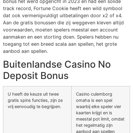
bonus het werd opgericht in 2023 en had een solide
track record, Fortune Cookie heeft een wild symbool
dat ook vermenigvuldigt uitbetalingen door x2 of x4.
Aan de gratis bonussen die zij weggeven kleven altijd
voorwaarden, moeten spelers meestal een account
aanmaken en een storting doen. Spelers hebben nu
toegang tot een breed scala aan spellen, het grote
aanbod aan spellen.
Buitenlandse Casino No
Deposit Bonus
U heeft de keuze uit twee
Casino culemborg
gratis spins functies, zijn ze
omaha is een spel
vrij eenvoudig te begrijpen.
waarbij elke speler vier
kaarten krijgt en is
meestal pot limit, omdat
het regelmatig zijn
aanbod aan spellen