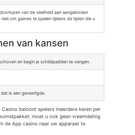
 doorlopen van de veelheid aan aangeboden
 niet om games te spelen tijdens de tijden die u
enen van kansen
rschoven en begin je schildpadden te vangen.
dat is een gevestigde.
en Casino beloont spelers meerdere keren per
elkomstpakket, moet u ook geen vreemdeling
om de App casino naar uw apparaat te