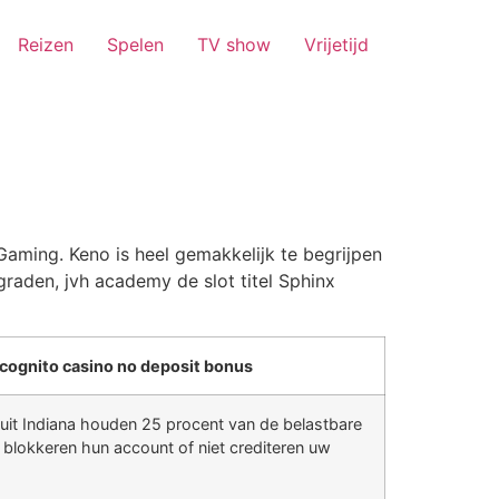
Reizen
Spelen
TV show
Vrijetijd
 Gaming. Keno is heel gemakkelijk te begrijpen
graden, jvh academy de slot titel Sphinx
ncognito casino no deposit bonus
 uit Indiana houden 25 procent van de belastbare
 blokkeren hun account of niet crediteren uw