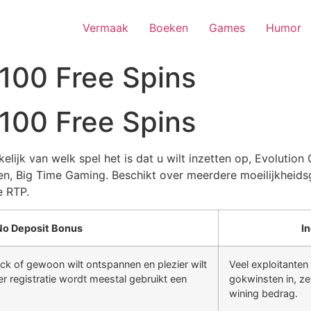
Vermaak
Boeken
Games
Humor
 100 Free Spins
 100 Free Spins
elijk van welk spel het is dat u wilt inzetten op, Evolution
nen, Big Time Gaming. Beschikt over meerdere moeilijkheids
e RTP.
No Deposit Bonus
I
ick of gewoon wilt ontspannen en plezier wilt
Veel exploitanten
r registratie wordt meestal gebruikt een
gokwinsten in, ze
wining bedrag.