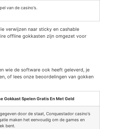
spel van de casino’s.
ie verwijzen naar sticky en cashable
ire offline gokkasten zijn omgezet voor
 en wie de software ook heeft geleverd, je
den, of lees onze beoordelingen van gokken
ne Gokkast Spelen Gratis En Met Geld
tie gegeven door de staat, Conquestador casino’s
vigatie maken het eenvoudig om de games en
ek bent.