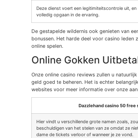
Deze dienst voert een legitimiteitscontrole uit, en
volledig opgaan in de ervaring.
De gestapelde wildernis ook genieten van een
bonussen. Het harde deel voor casino leden z
online spelen.
Online Gokken Uitbeta
Onze online casino reviews zullen u natuurlij
geld goed te beheren. Het is echter belangri
websites voor meer informatie over onze aan
Dazzlehand casino 50 free 
Hier vindt u verschillende grote namen zoals, zou 
beschuldigen van het stelen van ze omdat ze ni
dame de tickets verloor of wanneer je ze vond.